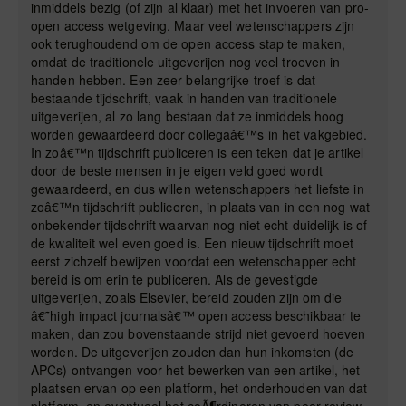
inmiddels bezig (of zijn al klaar) met het invoeren van pro-
open access wetgeving. Maar veel wetenschappers zijn
ook terughoudend om de open access stap te maken,
omdat de traditionele uitgeverijen nog veel troeven in
handen hebben. Een zeer belangrijke troef is dat
bestaande tijdschrift, vaak in handen van traditionele
uitgeverijen, al zo lang bestaan dat ze inmiddels hoog
worden gewaardeerd door collegaâ€™s in het vakgebied.
In zoâ€™n tijdschrift publiceren is een teken dat je artikel
door de beste mensen in je eigen veld goed wordt
gewaardeerd, en dus willen wetenschappers het liefste in
zoâ€™n tijdschrift publiceren, in plaats van in een nog wat
onbekender tijdschrift waarvan nog niet echt duidelijk is of
de kwaliteit wel even goed is. Een nieuw tijdschrift moet
eerst zichzelf bewijzen voordat een wetenschapper echt
bereid is om erin te publiceren. Als de gevestigde
uitgeverijen, zoals Elsevier, bereid zouden zijn om die
â€˜high impact journalsâ€™ open access beschikbaar te
maken, dan zou bovenstaande strijd niet gevoerd hoeven
worden. De uitgeverijen zouden dan hun inkomsten (de
APCs) ontvangen voor het bewerken van een artikel, het
plaatsen ervan op een platform, het onderhouden van dat