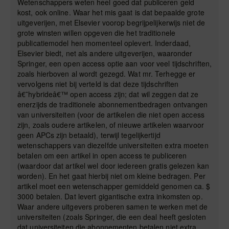
Wetenschappers weten heel goed dat publiceren geld
kost, ook online. Waar het mis gaat is dat bepaalde grote
uitgeverijen, met Elsevier voorop begrijpelijkerwijs niet de
grote winsten willen opgeven die het traditionele
publicatiemodel hen momenteel oplevert. Inderdaad,
Elsevier biedt, net als andere uitgeverijen, waaronder
Springer, een open access optie aan voor veel tijdschriften,
zoals hierboven al wordt gezegd. Wat mr. Terhegge er
vervolgens niet bij verteld is dat deze tijdschriften
â€˜hybrideâ€™ open access zijn; dat wil zeggen dat ze
enerzijds de traditionele abonnementbedragen ontvangen
van universiteiten (voor de artikelen die niet open access
zijn, zoals oudere artikelen, of nieuwe artikelen waarvoor
geen APCs zijn betaald), terwijl tegelijkertijd
wetenschappers van diezelfde universiteiten extra moeten
betalen om een artikel in open access te publiceren
(waardoor dat artikel wel door iedereen gratis gelezen kan
worden). En het gaat hierbij niet om kleine bedragen. Per
artikel moet een wetenschapper gemiddeld genomen ca. $
3000 betalen. Dat levert gigantische extra inkomsten op.
Waar andere uitgevers proberen samen te werken met de
universiteiten (zoals Springer, die een deal heeft gesloten
dat universiteiten die abonnementen betalen niet extra