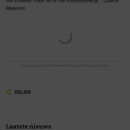
van Elsevier, maar het is niet onoverkomelijk.’ /
Jolene
Meijerink
Raadpleegcijfers UB Radboud Universiteit
|
Create pie charts
DELEN
Laatste nieuws