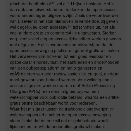
(doch dat hoeft niet) â€“ zal altijd blijven bestaan. Het is
dan ook een misverstand om te denken dat open access
voorstanders tegen uitgevers zijn. Zoals de woordvoerder
van Elsevier in het stuk hierboven al vermeldde, zij geven
wel degelijk â€˜open accessâ€™ tijdschriften uit, net als
veel andere grote en commerciÃ«le uitgeverijen. Sterker
nog, veel volledig open access tijdschriften werken gewoon
met uitgevers. Het is eveneens een misverstand dat de
open access beweging publiceren geheel gratis wil maken.
Het verwerken van artikelen tot een goed leesbaar en
opzoekbaar eindresultaat, het aanbieden en onderhouden
van een publicatieplatform en het organiseren en
coÃ¶rdineren van peer review kosten tijd en geld, en daar
moet gewoon voor betaald worden. Veel volledig open
access uitgevers werken daarom met Article Processing
Charges (APCs), een eenmalig bedrag wat een
wetenschapper voor publicatie betaald, waarna een artikel
gratis online beschikbaar wordt voor iedereen.
Waar het mis gaat tussen de traditionele uitgeverijen en
wetenschappers die achter de open access beweging
staan is niet dat de ene wil dat er geld betaald wordt
tijdschriften, terwijl de ander alles gratis wil maken.