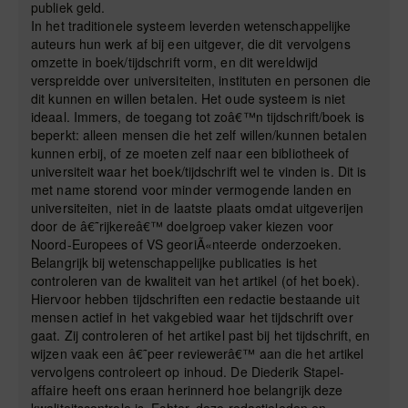
publiek geld.
In het traditionele systeem leverden wetenschappelijke
auteurs hun werk af bij een uitgever, die dit vervolgens
omzette in boek/tijdschrift vorm, en dit wereldwijd
verspreidde over universiteiten, instituten en personen die
dit kunnen en willen betalen. Het oude systeem is niet
ideaal. Immers, de toegang tot zoâ€™n tijdschrift/boek is
beperkt: alleen mensen die het zelf willen/kunnen betalen
kunnen erbij, of ze moeten zelf naar een bibliotheek of
universiteit waar het boek/tijdschrift wel te vinden is. Dit is
met name storend voor minder vermogende landen en
universiteiten, niet in de laatste plaats omdat uitgeverijen
door de â€˜rijkereâ€™ doelgroep vaker kiezen voor
Noord-Europees of VS georiÃ«nteerde onderzoeken.
Belangrijk bij wetenschappelijke publicaties is het
controleren van de kwaliteit van het artikel (of het boek).
Hiervoor hebben tijdschriften een redactie bestaande uit
mensen actief in het vakgebied waar het tijdschrift over
gaat. Zij controleren of het artikel past bij het tijdschrift, en
wijzen vaak een â€˜peer reviewerâ€™ aan die het artikel
vervolgens controleert op inhoud. De Diederik Stapel-
affaire heeft ons eraan herinnerd hoe belangrijk deze