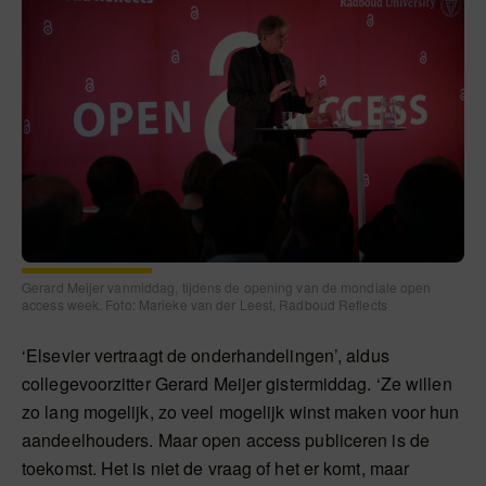
Gerard Meijer vanmiddag, tijdens de opening van de mondiale open
access week. Foto: Marieke van der Leest, Radboud Reflects
‘Elsevier vertraagt de onderhandelingen’, aldus
collegevoorzitter Gerard Meijer gistermiddag. ‘Ze willen
zo lang mogelijk, zo veel mogelijk winst maken voor hun
aandeelhouders. Maar open access publiceren is de
toekomst. Het is niet de vraag of het er komt, maar