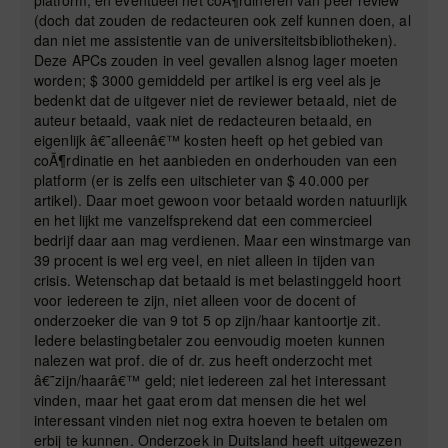
platform, en eventueel het coÃ¶rdineren van peer review
(doch dat zouden de redacteuren ook zelf kunnen doen, al
dan niet me assistentie van de universiteitsbibliotheken).
Deze APCs zouden in veel gevallen alsnog lager moeten
worden; $ 3000 gemiddeld per artikel is erg veel als je
bedenkt dat de uitgever niet de reviewer betaald, niet de
auteur betaald, vaak niet de redacteuren betaald, en
eigenlijk â€˜alleenâ€™ kosten heeft op het gebied van
coÃ¶rdinatie en het aanbieden en onderhouden van een
platform (er is zelfs een uitschieter van $ 40.000 per
artikel). Daar moet gewoon voor betaald worden natuurlijk
en het lijkt me vanzelfsprekend dat een commercieel
bedrijf daar aan mag verdienen. Maar een winstmarge van
39 procent is wel erg veel, en niet alleen in tijden van
crisis. Wetenschap dat betaald is met belastinggeld hoort
voor iedereen te zijn, niet alleen voor de docent of
onderzoeker die van 9 tot 5 op zijn/haar kantoortje zit.
Iedere belastingbetaler zou eenvoudig moeten kunnen
nalezen wat prof. die of dr. zus heeft onderzocht met
â€˜zijn/haarâ€™ geld; niet iedereen zal het interessant
vinden, maar het gaat erom dat mensen die het wel
interessant vinden niet nog extra hoeven te betalen om
erbij te kunnen. Onderzoek in Duitsland heeft uitgewezen