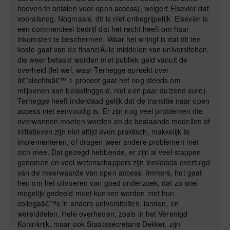
hoeven te betalen voor open access), weigert Elsevier dat
vooralsnog. Nogmaals, dit is niet onbegrijpelijk. Elsevier is
een commercieel bedrijf dat het recht heeft om haar
inkomsten te beschermen. Waar het wringt is dat dit ten
koste gaat van de financiÃ«le middelen van universiteiten,
die weer betaald worden met publiek geld vanuit de
overheid (let wel, waar Terhegge spreekt over
â€˜slechtsâ€™ 1 procent gaat het nog steeds om
miljoenen aan belastinggeld, niet een paar duizend euro).
Terhegge heeft inderdaad gelijk dat de transitie naar open
access niet eenvoudig is. Er zijn nog veel problemen die
overwonnen moeten worden en de bestaande modellen of
initiatieven zijn niet altijd even praktisch, makkelijk te
implementeren, of dragen weer andere problemen met
zich mee. Dat gezegd hebbende, er zijn al veel stappen
genomen en veel wetenschappers zijn inmiddels overtuigd
van de meerwaarde van open access. Immers, het gaat
hen om het uitvoeren van goed onderzoek, dat zo snel
mogelijk gedeeld moet kunnen worden met hun
collegaâ€™s in andere universiteiten, landen, en
werelddelen. Hele overheden, zoals in het Verenigd
Koninkrijk, maar ook Staatssecretaris Dekker, zijn