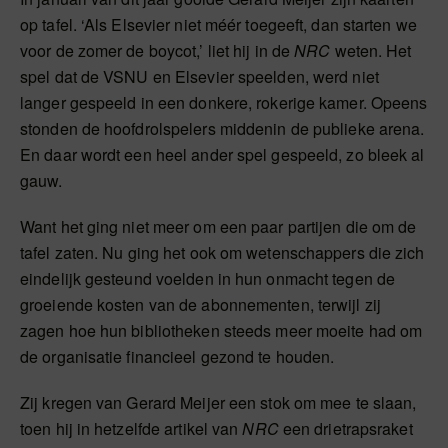
op tafel. ‘Als Elsevier niet méér toegeeft, dan starten we
voor de zomer de boycot,’ liet hij in de
NRC
weten. Het
spel dat de VSNU en Elsevier speelden, werd niet
langer gespeeld in een donkere, rokerige kamer. Opeens
stonden de hoofdrolspelers middenin de publieke arena.
En daar wordt een heel ander spel gespeeld, zo bleek al
gauw.
Want het ging niet meer om een paar partijen die om de
tafel zaten. Nu ging het ook om wetenschappers die zich
eindelijk gesteund voelden in hun onmacht tegen de
groeiende kosten van de abonnementen, terwijl zij
zagen hoe hun bibliotheken steeds meer moeite had om
de organisatie financieel gezond te houden.
Zij kregen van Gerard Meijer een stok om mee te slaan,
toen hij in hetzelfde artikel van
NRC
een drietrapsraket