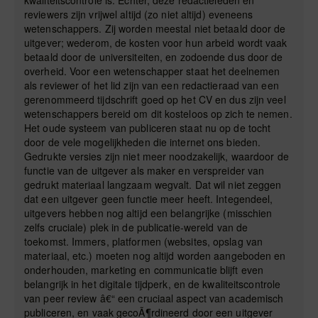
kwaliteitscontrole is. Echter, deze redactieleden en
reviewers zijn vrijwel altijd (zo niet altijd) eveneens
wetenschappers. Zij worden meestal niet betaald door de
uitgever; wederom, de kosten voor hun arbeid wordt vaak
betaald door de universiteiten, en zodoende dus door de
overheid. Voor een wetenschapper staat het deelnemen
als reviewer of het lid zijn van een redactieraad van een
gerenommeerd tijdschrift goed op het CV en dus zijn veel
wetenschappers bereid om dit kosteloos op zich te nemen.
Het oude systeem van publiceren staat nu op de tocht
door de vele mogelijkheden die internet ons bieden.
Gedrukte versies zijn niet meer noodzakelijk, waardoor de
functie van de uitgever als maker en verspreider van
gedrukt materiaal langzaam wegvalt. Dat wil niet zeggen
dat een uitgever geen functie meer heeft. Integendeel,
uitgevers hebben nog altijd een belangrijke (misschien
zelfs cruciale) plek in de publicatie-wereld van de
toekomst. Immers, platformen (websites, opslag van
materiaal, etc.) moeten nog altijd worden aangeboden en
onderhouden, marketing en communicatie blijft even
belangrijk in het digitale tijdperk, en de kwaliteitscontrole
van peer review â€“ een cruciaal aspect van academisch
publiceren, en vaak gecoÃ¶rdineerd door een uitgever