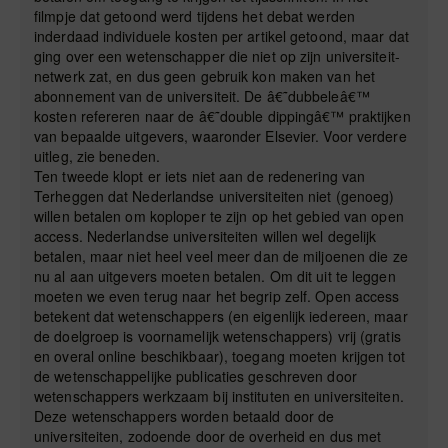
filmpje dat getoond werd tijdens het debat werden
inderdaad individuele kosten per artikel getoond, maar dat
ging over een wetenschapper die niet op zijn universiteit-
netwerk zat, en dus geen gebruik kon maken van het
abonnement van de universiteit. De â€˜dubbeleâ€™
kosten refereren naar de â€˜double dippingâ€™ praktijken
van bepaalde uitgevers, waaronder Elsevier. Voor verdere
uitleg, zie beneden.
Ten tweede klopt er iets niet aan de redenering van
Terheggen dat Nederlandse universiteiten niet (genoeg)
willen betalen om koploper te zijn op het gebied van open
access. Nederlandse universiteiten willen wel degelijk
betalen, maar niet heel veel meer dan de miljoenen die ze
nu al aan uitgevers moeten betalen. Om dit uit te leggen
moeten we even terug naar het begrip zelf. Open access
betekent dat wetenschappers (en eigenlijk iedereen, maar
de doelgroep is voornamelijk wetenschappers) vrij (gratis
en overal online beschikbaar), toegang moeten krijgen tot
de wetenschappelijke publicaties geschreven door
wetenschappers werkzaam bij instituten en universiteiten.
Deze wetenschappers worden betaald door de
universiteiten, zodoende door de overheid en dus met