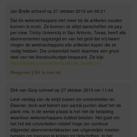
Jan Brelle schreef op 27 oktober 2015 om 09:21
Dat de wetenschappers niet meer bij de artikelen zouden
kunnen is onzin. Ze kunnen ze altijd aanschaffen via pay-
per-view. Trinity University in San Antonio, Texas, heeft alle
abonnementen opgezegd en van het geld dat vrij kwam
mogen de wetenschappers alle artikelen kopen die ze
nodig hebben. Die universiteit heeft daarmee een groot
deel van het literatuurbudget bespaard. Zie bijv.
http://digitalcommons.trinity.edu/lib_faculty/14/
Reageren
|
Dit is niet ok
Dirk van Gorp schreef op 27 oktober 2015 om 11:44
Leuk verslag van de strijd tussen de universiteiten en
Elsevier, doch wat betreft een aantal punten slaat het de
plank mis. In de eerste plaats is het niet de belasting
waardoor wetenschappers dubbel betalen. Het gaat om
het feit dat univeriteiten relatief hoge (en continue
stijgende) abonnementskosten van uitgeverijen moeten
betalen om toegang te krijgen tot tijdschriften. In het