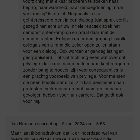
voorzichtig met elkaar proberen te zoeken naar
begrip, naar waarheid, naar genoegdoening, naar
verzoening” is er niet. Nogmaals: als u
geïnteresseerd bent in een dialoog (dat sprak eerlijk
gezegd niet echt uit uw initiële reactie): zoek het
demonstrantenkamp op en praat daar met de
demonstranten. Er lopen meer dan genoeg filosofie-
collega’s van u rond die zeker open zullen staan
voor een dialoog. Ook worden er genoeg lezingen
georganiseerd. Tot slot toch nog even wat over dat
privilege: dat u met naam en toenaam kunt reageren
zonder bang te hoeven zijn voor consequenties is
een prachtig voorbeeld van privilege. Voor mensen
die geen hoogleraar o.i.d. zijn kan deelnemen aan
protesten, herkenbaar en met naam en toenaam,
gevolgen hebben voor hun carriere. Dat geldt ook
voor mij.
Jan Bransen schreef op 15 mei 2024 om 18:56
Maar laat ik benadrukken dat ik er inderdaad wel van
overtuigd ben dat er sprake is van genocide op de