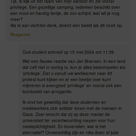
Tja, ik kijk uit het raam van mijn kantoor en zie vooral
privilege. Een gezellige camping; iedereen beschikt over
een mooi en handig tentje; de zon schijnt; wat wil je nog
meer?
Als ik aan vechten denk, doemt een beeld als dit nooit op.
Reageren
Oud-student schreef op 15 mei 2024 om 11:39
Wat een flauwe reactie van Jan Bransen. In een land
dat zelf niet in oorlog is, kun je alles bestempelen als
‘privilege’. Dat u vanuit uw werkkamer naar dit
protest kunt kijken en er een beetje over kunt
mijmeren is evengoed ‘privilege’ en vooral ook een
toonbeeld van arrogantie.
Ik vind het geweldig dat deze studenten en
medewerkers zich solidair tonen met de mensen in
Gaza. Zeer terecht dat zij op deze manier de
universiteit ter verantwoording roepen voor hun
medeplichtigheid. En bovendien, wat is het
alternatief? Onverschillig zijn en niks doen of juist