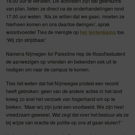
18.00 uur te verlaten. De activisten zijn dat geenszins
van plan, lieten ze direct na de onderhandelingen rond
17.00 uur weten. ‘Als ze willen dat we gaan, moeten ze
hierheen komen en ons daartoe dwingen’, sprak
woordvoerder Ties de menigte op
het tentenkamp
toe.
‘Wij zijn strijdbaar.’
Namens Nijmegen for Palestine riep de filosofiestudent
de aanwezigen op vrienden en bekenden ook uit te
nodigen om naar de campus te komen.
Ties liet weten dat het Nijmeegse protest een record
heeft gebroken: geen van de andere acties in het land
kreeg zo snel het verzoek van hogerhand om op te
breken. ‘Maar wij zijn juist een voorbeeld. We zijn heel
vreedzaam geweest. Wat zegt dat over het bestuur als ze
bij wijze van reactie de politie op ons af gaan sturen?’