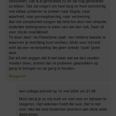
voorstellen. Dat is al generaties zo en zal nog generaties
zo blijven. Dat zal vragen om heel lang en heel voorzichtig
met elkaar proberen te zoeken naar begrip, naar
waarheid, naar genoegdoening, naar verzoening.
Aan die complexiteit voegen wij niets toe door een simpele,
duidelijke stellingname te eisen van wie dan ook. Daar zit
voor mij de moeilijkheid.
Te doen alsof “de Palestijnse zaak” een heldere kwestie is
waarvoor je rechtlijnig kunt vechten, klinkt voor mij toch
echt als een versimpeling die geen enkele “zaak” goed
doet.
Dat wil niet zeggen dat ik wel weet wat we dan zouden
moeten doen, anders dan te proberen gesprekken op
gang te brengen en op gang te houden.
Reageren
een collega schreef op 15 mei 2024 om 21:38
Mooi dat jij je zo vrij voelt om met voor en bijnaam te
reageren, niet iedereen heeft die luxe. Het is niet
voor niks dat veel studenten anoniem aan deze actie
deelnemen.