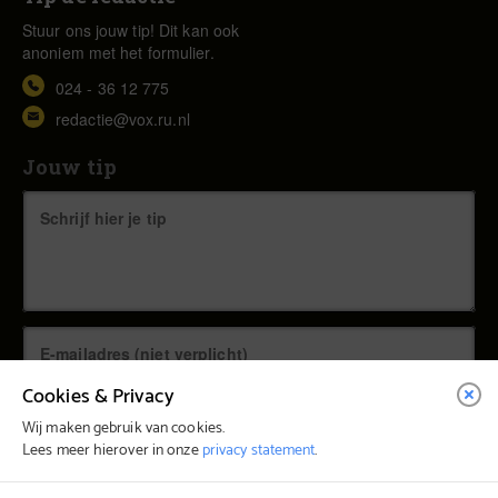
Stuur ons jouw tip! Dit kan ook
anoniem met het formulier.
024 - 36 12 775
redactie@vox.ru.nl
Jouw tip
Cookies & Privacy
Wij maken gebruik van cookies.
Lees meer hierover in onze
privacy statement
.