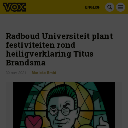
ENGLISH
Radboud Universiteit plant
festiviteiten rond
heiligverklaring Titus
Brandsma
30 nov 2021
Marieke Smid