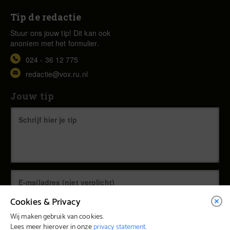
Tip de redactie
Stuur ons jouw tip! Dit kan ook
anoniem met het formulier.
024 - 36 12 775
redactie@vox.ru.nl
Jouw tip
Cookies & Privacy
Wij maken gebruik van cookies.
Lees meer hierover in onze
privacy statement
.