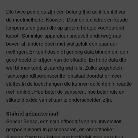
Die twee pompjes zijn een belangrijke achilleshiel van
de meetmethode. Kouwer: ‘Door de luchtdruk en koude
temperaturen gaan die op grotere hoogte voortdurend
kapot.’ Sommige apparatuur sneuvelt onderweg naar
boven al, andere doen met wat geluk een paar uur
metingen. Er komt dus niet genoeg data binnen om een
goed beeld te krijgen van de situatie. En in de data die
wel binnenkomt, zit aardig wat ruis. Zulke zogeheten
‘achtergrondfluorenscentie’ ontstaat doordat er meer
stofjes in de lucht hangen die kunnen oplichten in reactie
met luminol. Hoe beter de sensoren, hoe beter ruis en
stikstofdioxide van elkaar te onderscheiden zijn.
Stabiel gelmateriaal
Sensor Sense, een spin-offbedrijf van de universiteit
gespecialiseerd in gassensoren, en onderzoeker
Simone Cristescu keken met het KNMI mee naar hun