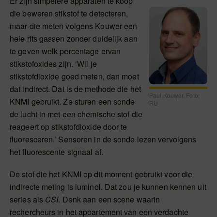
Er zijn simpelere apparaten te koop
die beweren stikstof te detecteren,
maar die meten volgens Kouwer een
hele rits gassen zonder duidelijk aan
te geven welk percentage ervan
stikstofoxides zijn. ‘Wil je
stikstofdioxide goed meten, dan moet
dat indirect. Dat is de methode die het
Paul Kouwer. Foto:
KNMI gebruikt. Ze sturen een sonde
RU
de lucht in met een chemische stof die
reageert op stikstofdioxide door te
fluoresceren.’ Sensoren in de sonde lezen vervolgens
het fluorescente signaal af.
De stof die het KNMI op dit moment gebruikt voor die
indirecte meting is luminol. Dat zou je kunnen kennen uit
series als
CSI
. Denk aan een scene waarin
rechercheurs in het appartement van een verdachte