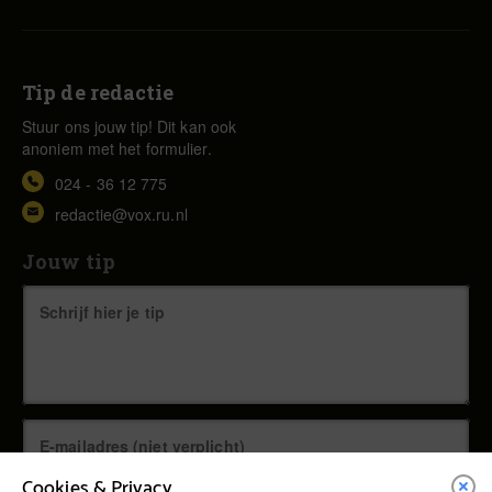
Tip de redactie
Stuur ons jouw tip! Dit kan ook
anoniem met het formulier.
024 - 36 12 775
redactie@vox.ru.nl
Jouw tip
Cookies & Privacy