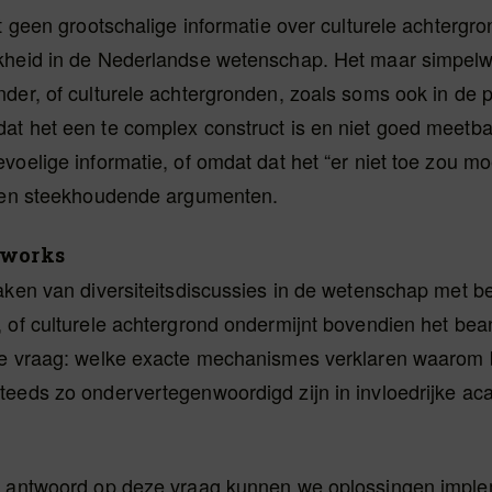
ot geen grootschalige informatie over culturele achtergr
kheid in de Nederlandse wetenschap. Het maar simpel
der, of culturele achtergronden, zoals soms ook in de p
at het een te complex construct is en niet goed meetba
voelige informatie, of omdat dat het “er niet toe zou m
geen steekhoudende argumenten.
tworks
aken van diversiteitsdiscussies in de wetenschap met be
, of culturele achtergrond ondermijnt bovendien het be
ke vraag: welke exacte mechanismes verklaren waarom
teeds zo ondervertegenwoordigd zijn in invloedrijke a
t antwoord op deze vraag kunnen we oplossingen imple