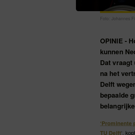
Foto: Johannes F
OPINIE - H
kunnen Ned
Dat vraagt 
na het ver
Delft wege
bepaalde g
belangrijk
‘Prominente 
‘, ko
TU Delft