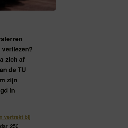
rsterren
 verliezen?
a zich af
aan de TU
m zijn
gd in
 vertrekt bij
 dan 250