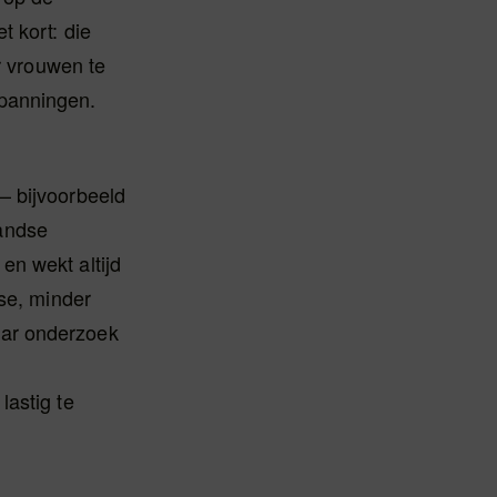
t kort: die
r vrouwen te
spanningen.
– bijvoorbeeld
andse
en wekt altijd
sse, minder
aar onderzoek
astig te