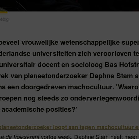
iebig
oeveel vrouwelijke wetenschappelijke supe
erlandse universiteiten zich veroorloven te
universitair docent en socioloog Bas Hofstr
trek van planeetonderzoeker Daphne Stam 
ns een doorgedreven machocultuur. 'Waaro
roepen nog steeds zo ondervertegenwoordi
e academische posities?'
planeetonderzoeker loopt aan tegen machocultuur en
pte
vorige week. Daphne Stam heeft meer
de Volkskrant