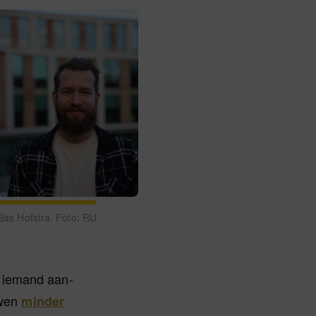
Bas Hofstra. Foto: RU
 iemand aan-
uwen
minder