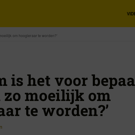
VID
oeilijk om hoogleraar te worden?’
 is het voor bepaa
 zo moeilijk om
aar te worden?’
n