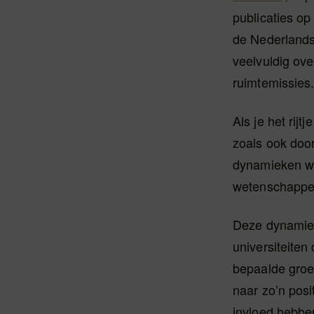
publicaties op
de Nederlands
veelvuldig ove
ruimtemissies
Als je het rijt
zoals ook door
dynamieken wa
wetenschapper
Deze dynamiek
universiteiten
bepaalde groe
naar zo’n posi
invloed hebbe