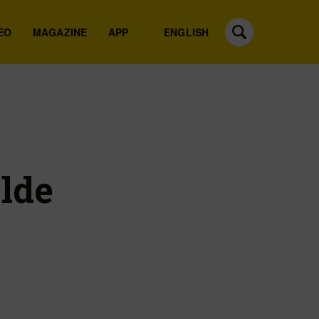
EO
MAGAZINE
APP
ENGLISH
lde