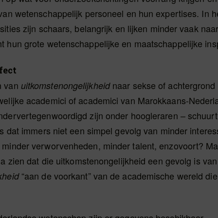
van wetenschappelijk personeel en hun expertises. In he
ities zijn schaars, belangrijk en lijken minder vaak naa
t hun grote wetenschappelijke en maatschappelijke in
fect
n van
naar sekse of achtergrond 
uitkomstenongelijkheid
elijke academici of academici van Marokkaans-Nederl
ndervertegenwoordigd zijn onder hoogleraren – schuurt 
Is dat immers niet een simpel gevolg van minder intere
 minder verworvenheden, minder talent, enzovoort? M
ia zien dat die uitkomstenongelijkheid een gevolg is van
“aan de voorkant” van de academische wereld die l
kheid
derlandse wetenschap zijn er gegevens beschikbaar