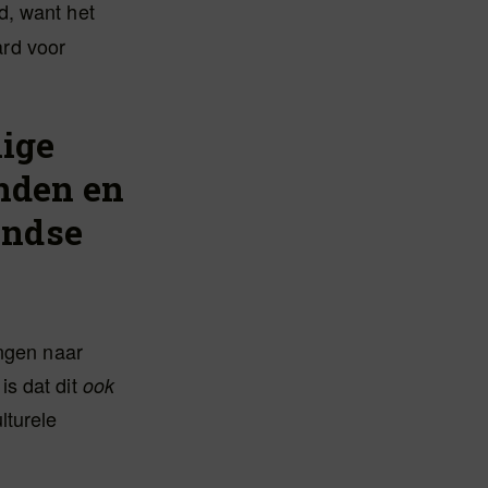
d, want het
ard voor
lige
onden en
andse
ingen naar
is dat dit
ook
lturele