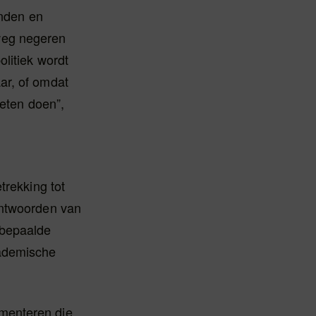
onden en
weg negeren
olitiek wordt
ar, of omdat
oeten doen”,
trekking tot
antwoorden van
 bepaalde
cademische
menteren die