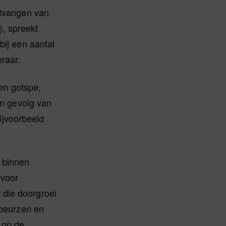
ntvangen van
, spreekt
bij een aantal
raar.
een gotspe,
en gevolg van
ijvoorbeeld
 binnen
 voor
 die doorgroei
gbeurzen en
 op de