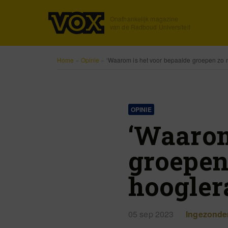
Onafhankelijk magazine
van de Radboud Universiteit
Home
»
Opinie
»
‘Waarom is het voor bepaalde groepen zo m
OPINIE
‘Waarom
groepen
hoogler
05 sep 2023
Ingezonde