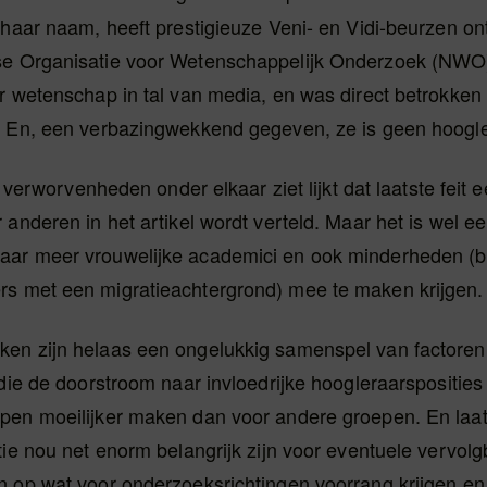
 haar naam, heeft prestigieuze Veni- en Vidi-beurzen o
e Organisatie voor Wetenschappelijk Onderzoek (NWO)
r wetenschap in tal van media, en was direct betrokken 
. En, een verbazingwekkend gegeven, ze is geen hoogle
je verworvenheden onder elkaar ziet lijkt dat laatste feit 
 anderen in het artikel wordt verteld. Maar het is wel e
ar meer vrouwelijke academici en ook minderheden (b
s met een migratieachtergrond) mee te maken krijgen.
en zijn helaas een ongelukkig samenspel van factoren
 die de doorstroom naar invloedrijke hoogleraarsposities
pen moeilijker maken dan voor andere groepen. En laat
tie nou net enorm belangrijk zijn voor eventuele vervol
n op wat voor onderzoeksrichtingen voorrang krijgen en