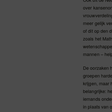
over kansenon
vrouwverdeling
meer gelijk ve
of dit op den
zoals het Math
wetenschapper
mannen – help
De oorzaken h
groepen harder
krijgen, maar 
belangrijke: h
iemands onder
in plaats van 