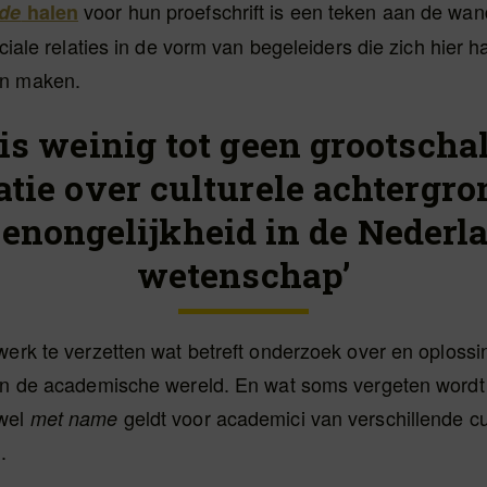
voor hun proefschrift is een teken aan de wan
de
halen
ociale relaties in de vorm van begeleiders die zich hier h
n maken.
 is weinig tot geen grootscha
tie over culturele achtergr
enongelijkheid in de Nederl
wetenschap’
werk te verzetten wat betreft onderzoek over en oploss
 in de academische wereld. En wat soms vergeten wordt 
 wel
geldt voor academici van verschillende cu
met name
.