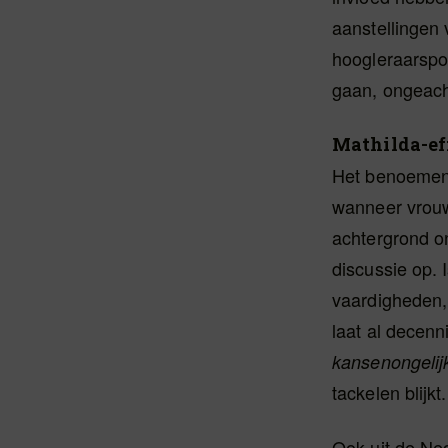
aanstellingen 
hoogleraarspos
gaan, ongeach
Mathilda-ef
Het benoeme
wanneer vrouw
achtergrond o
discussie op. 
vaardigheden,
laat al decenn
kansenongelij
tackelen blijkt.
Ook uit de Ne