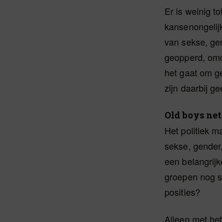
Er is weinig t
kansenongelij
van sekse, gen
geopperd, omd
het gaat om ge
zijn daarbij 
Old boys ne
Het politiek m
sekse, gender
een belangrij
groepen nog s
posities?
Alleen met he