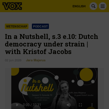
ENGLISH
WETENSCHAP
PODCAST
In a Nutshell, s.3 e.10: Dutch
democracy under strain |
with Kristof Jacobs
02 jun 2026
Jara Majerus