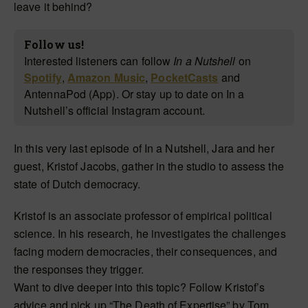
leave it behind?
Follow us!
Interested listeners can follow
In a Nutshell
on
Spotify
,
Amazon Music
,
PocketCasts
and
AntennaPod (App). Or stay up to date on In a
Nutshell’s official Instagram account.
In this very last episode of In a Nutshell, Jara and her
guest, Kristof Jacobs, gather in the studio to assess the
state of Dutch democracy.
Kristof is an associate professor of empirical political
science. In his research, he investigates the challenges
facing modern democracies, their consequences, and
the responses they trigger.
Want to dive deeper into this topic? Follow Kristof’s
advice and pick up “The Death of Expertise” by Tom