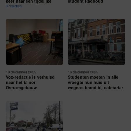
keer naar een tijdelijke
student Radboud
kamer: ‘Het maakt me boos’
3 reacties
Universiteit stijgt naar elf
19 december 2025
16 december 2025
Vox-redactie is verhuisd
Studenten moeten in alle
naar het Elinor
vroegte hun huis uit
Ostromgebouw
wegens brand bij cafetaria:
‘Ik dacht nog, wat is dit
voor gezeik?’