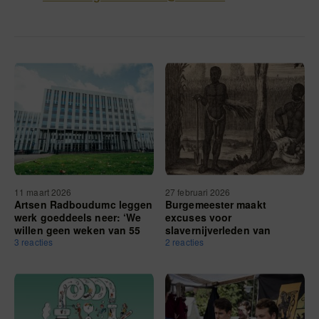
11 maart 2026
27 februari 2026
Artsen Radboudumc leggen
Burgemeester maakt
werk goeddeels neer: ‘We
excuses voor
willen geen weken van 55
slavernijverleden van
uur meer’
3 reacties
Nijmegen: ‘Met pijn en
2 reacties
afschuw kijken we terug op
deze periode’