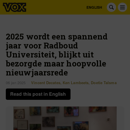
ENGLISH
2025 wordt een spannend
jaar voor Radboud
Universiteit, blijkt uit
bezorgde maar hoopvolle
nieuwjaarsrede
06 jan 2025
Vincent Decates
,
Ken Lambeets
,
Doetie Talsma
Read this post in English