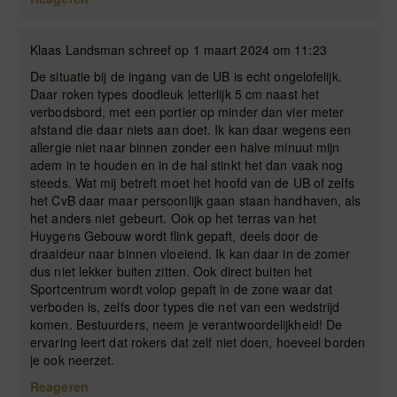
Klaas Landsman schreef op 1 maart 2024 om 11:23
De situatie bij de ingang van de UB is echt ongelofelijk.
Daar roken types doodleuk letterlijk 5 cm naast het
verbodsbord, met een portier op minder dan vier meter
afstand die daar niets aan doet. Ik kan daar wegens een
allergie niet naar binnen zonder een halve minuut mijn
adem in te houden en in de hal stinkt het dan vaak nog
steeds. Wat mij betreft moet het hoofd van de UB of zelfs
het CvB daar maar persoonlijk gaan staan handhaven, als
het anders niet gebeurt. Ook op het terras van het
Huygens Gebouw wordt flink gepaft, deels door de
draaideur naar binnen vloeiend. Ik kan daar in de zomer
dus niet lekker buiten zitten. Ook direct buiten het
Sportcentrum wordt volop gepaft in de zone waar dat
verboden is, zelfs door types die net van een wedstrijd
komen. Bestuurders, neem je verantwoordelijkheid! De
ervaring leert dat rokers dat zelf niet doen, hoeveel borden
je ook neerzet.
Reageren