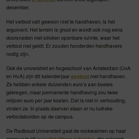
december.
Het verbod valt gewoon niet te handhaven, is het
argument. Het terrein is groot en wordt ook nog eens
doorsneden met stroken openbare ruimte, waar het
verbod niet geldt. Er zouden honderden handhavers
nodig zijn.
Ook de universiteit en hogeschool van Amsterdam (UvA
en HvA) zijn dit kalenderjaar
gestopt
met handhaven.
Ze hebben enkele duizenden euro’s aan boetes
gekregen, maar permanente handhaving zou twee
miljoen euro per jaar kosten. Dat is niet in verhouding,
vinden ze. In plaats daarvan staan er nu ludieke
verbodsborden op de campus.
De Radboud Universiteit gaat de rookwalmen op haar
campus te lijf
met afsluitbare asbakjes
, die geleegd