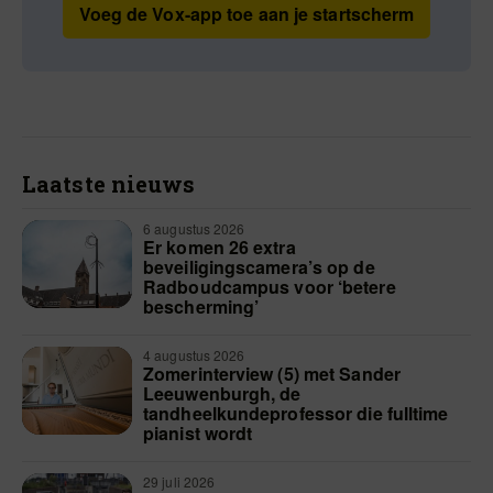
Voeg de Vox-app toe aan je startscherm
Laatste nieuws
6 augustus 2026
Er komen 26 extra
beveiligingscamera’s op de
Radboudcampus voor ‘betere
bescherming’
4 augustus 2026
Zomerinterview (5) met Sander
Leeuwenburgh, de
tandheelkundeprofessor die fulltime
pianist wordt
29 juli 2026