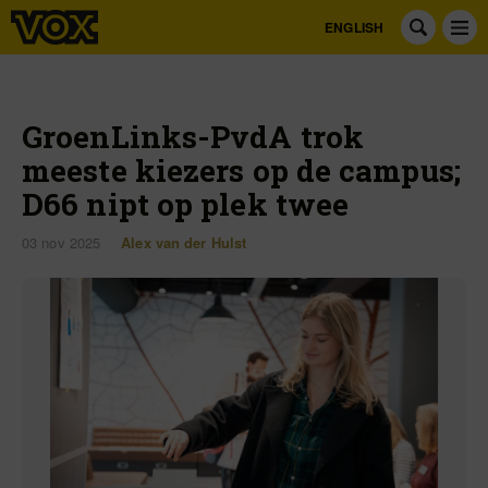
ENGLISH
GroenLinks-PvdA trok
meeste kiezers op de campus;
D66 nipt op plek twee
03 nov 2025
Alex van der Hulst