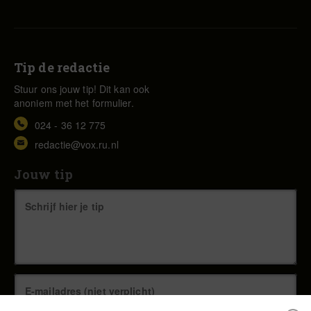
Tip de redactie
Stuur ons jouw tip! Dit kan ook
anoniem met het formulier.
024 - 36 12 775
redactie@vox.ru.nl
Jouw tip