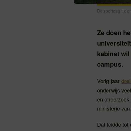
De sportdag tijden
Ze doen he
universitei
kabinet wil
campus.
Vorig jaar
dre
onderwijs veel
en onderzoek 
ministerie va
Dat leidde tot