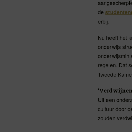
aangescherpte 
de
studenten
erbij.
Nu heeft het k
onderwijs stru
onderwijsminis
regelen. Dat s
Tweede Kamer
‘Verdwijnen
Uit een onderz
cultuur door d
zouden verdwij