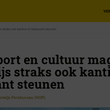
VID
s straks ook kantine of restaurant steunen
port en cultuur ma
js straks ook kant
ant steunen
rwijs Persbureau (HOP)