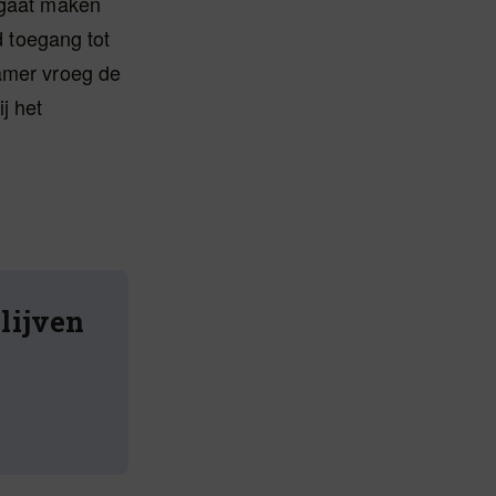
k gaat maken
d toegang tot
Kamer vroeg de
j het
blijven