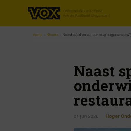
Onafhankelijk magazine
van de Radboud Universiteit
Home
»
Nieuws
»
Naast sport en cultuur mag hoger onderwij
Naast s
onderwi
restaur
01 jun 2026
Hoger Onde