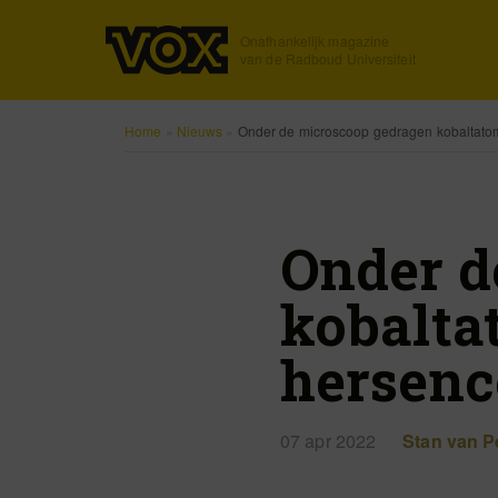
Onafhankelijk magazine
van de Radboud Universiteit
Home
»
Nieuws
»
Onder de microscoop gedragen kobaltatom
Onder d
kobalta
hersenc
07 apr 2022
Stan van Pe