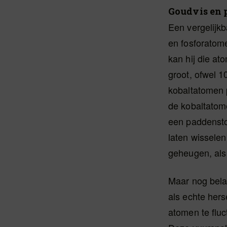
Goudvis en 
Een vergelijkb
en fosforatome
kan hij die at
groot, ofwel 1
kobaltatomen p
de kobaltatom
een paddensto
laten wisselen
geheugen, als 
Maar nog belan
als echte hers
atomen te fluc