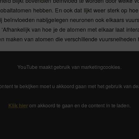
heid blijkt bovendien beïnvloed te worden door welke v
kobaltatomen hebben. En ook dat lijkt weer sterk op ho
ij beïnvloeden nabijgelegen neuronen ook elkaars vuurs
 ‘Afhankelijk van hoe je de atomen met elkaar laat inter
onen maken van atomen die verschillende vuursnelheden 
YouTube maakt gebruik van marketingcookies.
ntent te bekijken moet u akkoord gaan met het gebruik van de
Klik hier
om akkoord te gaan en de content in te laden.