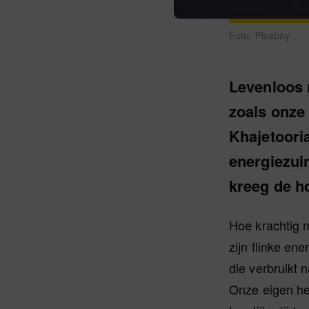
Foto: Pixabay
Levenloos 
zoals onze
Khajetoori
energiezui
kreeg de ho
Hoe krachtig 
zijn flinke en
die verbruikt 
Onze eigen he