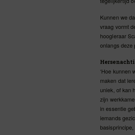
tegelijkertijd 
Kunnen we daa
vraag vormt d
hoogleraar Sca
onlangs deze p
Hersenachti
‘Hoe kunnen w
maken dat lere
uniek, of kan 
zijn werkkame
in essentie ge
iemands gezich
basisprincipe