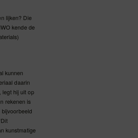
n lijken? Die
. NWO kende de
terials)
al kunnen
riaal daarin
legt hij uit op
n rekenen is
 bijvoorbeeld
‘Dit
an kunstmatige