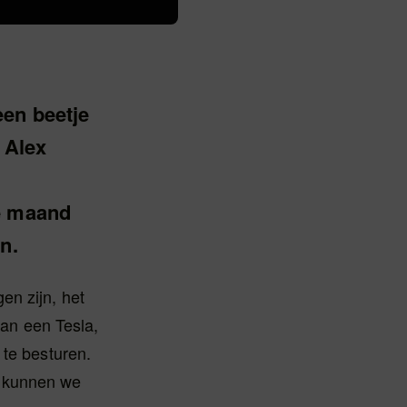
een beetje
 Alex
ge maand
n.
en zijn, het
van een Tesla,
 te besturen.
n kunnen we