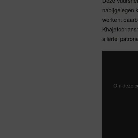
Deze vuursnel
nabijgelegen 
werken: daarb
Khajetoorians:
allerlei patr
Om deze co