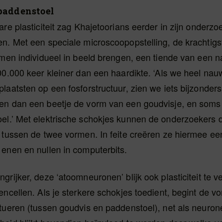
paddenstoel
are plasticiteit zag Khajetoorians eerder in zijn onderzo
n. Met een speciale microscoopopstelling, de krachtigst
omen individueel in beeld brengen, een tiende van een 
00.000 keer kleiner dan een haardikte. ‘Als we heel nau
laatsten op een fosforstructuur, zien we iets bijzonder
en dan een beetje de vorm van een goudvisje, en soms
el.’ Met elektrische schokjes kunnen de onderzoekers
 tussen de twee vormen. In feite creëren ze hiermee een
enen en nullen in computerbits.
grijker, deze ‘atoomneuronen’ blijk ook plasticiteit te v
encellen. Als je sterkere schokjes toedient, begint de v
tueren (tussen goudvis en paddenstoel), net als neuron