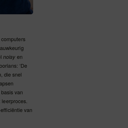
e computers
nauwkeurig
el
en
noisy
oorians: ‘De
, die snel
napsen
 basis van
t leerproces.
efficiëntie van