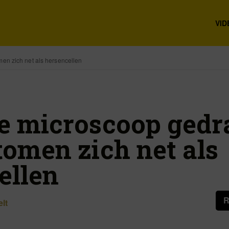
VID
en zich net als hersencellen
e microscoop gedr
tomen zich net als
ellen
R
lt