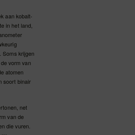
ek aan kobalt-
e in het land,
nanometer
wkeurig
s. Soms krijgen
 de vorm van
 de atomen
 soort binair
ertonen, net
orm van de
en die vuren.