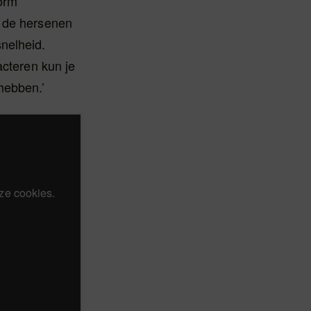
orm
e de hersenen
nelheid.
acteren kun je
hebben.’
ze cookies.