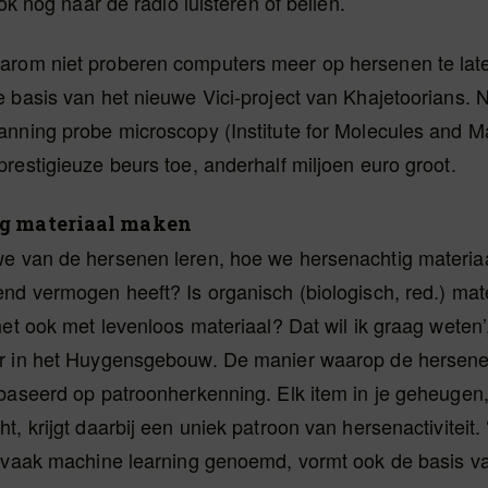
ook nog naar de radio luisteren of bellen.
rom niet proberen computers meer op hersenen te late
e basis van het nieuwe Vici-project van Khajetoorians
nning probe microscopy (Institute for Molecules and Ma
restigieuze beurs toe, anderhalf miljoen euro groot.
g materiaal maken
e van de hersenen leren, hoe we hersenachtig materia
nd vermogen heeft? Is organisch (biologisch, red.) mate
het ook met levenloos materiaal? Dat wil ik graag weten’, 
r in het Huygensgebouw. De manier waarop de hersene
baseerd op patroonherkenning. Elk item in je geheugen,
t, krijgt daarbij een uniek patroon van hersenactiviteit. 
, vaak machine learning genoemd, vormt ook de basis v