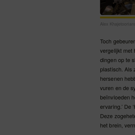
Alex Khajetoorians
Toch gebeuren
vergelijkt me
dingen op te 
plastisch. Als
hersenen hebb
vuren en de s
beïnvloeden h
ervaring.’ De 
Deze zogeheten
het brein, ve