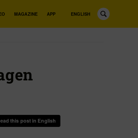
EO
MAGAZINE
APP
ENGLISH
agen
ead this post in English