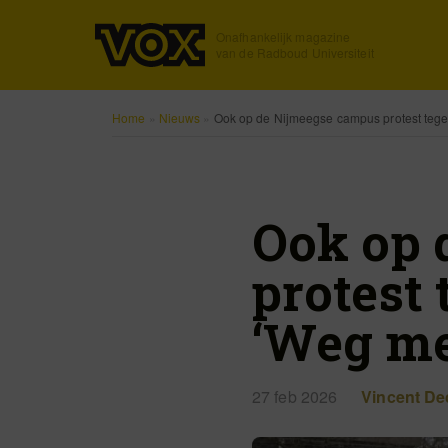
Onafhankelijk magazine
van de Radboud Universiteit
Home
»
Nieuws
»
Ook op de Nijmeegse campus protest tegen
Ook op 
protest 
‘Weg met
27 feb 2026
Vincent De