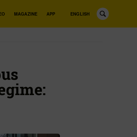
EO
MAGAZINE
APP
ENGLISH
pus
regime: