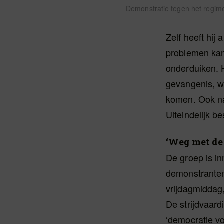
Demonstratie tegen het regime
Zelf heeft hij
problemen kan 
onderduiken. H
gevangenis, wa
komen. Ook nad
Uiteindelijk be
‘Weg met de 
De groep is i
demonstranten,
vrijdagmiddag,
De strijdvaard
‘democratie vo