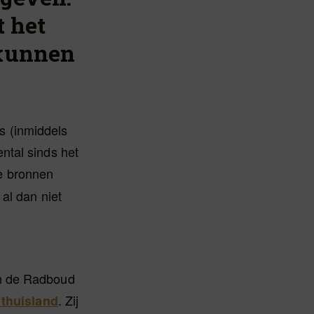
t het
 kunnen
s (inmiddels
ntal sinds het
e bronnen
 al dan niet
an de Radboud
. Zij
 thuisland