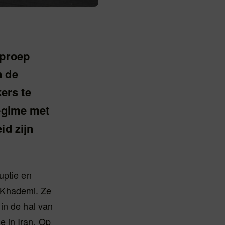
oproep
n de
ers te
regime met
id zijn
uptie en
 Khademi. Ze
in de hal van
 in Iran. Op