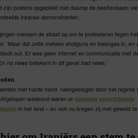
d zijn posters opgeplakt met daarop de beeltenissen va
ordeelde Iraanse demonstranten.
gingen mensen de straat op om te protesteren tegen het
r. ‘Maar dat zette meteen shotguns en traangas in, en 
black out. Er was geen internet en communicatie met d
 En
betekent in dit geval
.’
no news
bad news
doden
werden met harde hand neergeslagen door het regime v
. Afgelopen weekend waren er
opnieuw verschillende
in het land – en ook nu kregen zij met geweld t
testen
a hier om Iraniërs een stem te