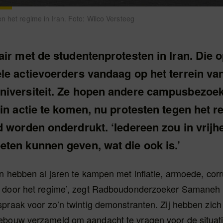
n het regime in Iran. Foto: Wilco Versteeg
air met de studentenprotesten in Iran. Die 
le actievoerders vandaag op het terrein va
iversiteit. Ze hopen andere campusbezoek
in actie te komen, nu protesten tegen het 
 worden onderdrukt. ‘Iedereen zou in vrijhe
ten kunnen geven, wat die ook is.’
n hebben al jaren te kampen met inflatie, armoede, corr
 door het regime’, zegt Radboudonderzoeker Samaneh
praak voor zo’n twintig demonstranten. Zij hebben zich 
bouw verzameld om aandacht te vragen voor de situatie