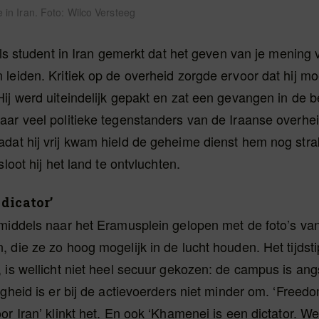
 in Iran. Foto: Wilco Versteeg
 als student in Iran gemerkt dat het geven van je mening 
leiden. Kritiek op de overheid zorgde ervoor dat hij mo
ij werd uiteindelijk gepakt en zat een gevangen in de b
ar veel politieke tegenstanders van de Iraanse overhei
at hij vrij kwam hield de geheime dienst hem nog strak
sloot hij het land te ontvluchten.
dicator’
nmiddels naar het Eramusplein gelopen met de foto’s va
 die ze zo hoog mogelijk in de lucht houden. Het tijdsti
 is wellicht niet heel secuur gekozen: de campus is angs
igheid is er bij de actievoerders niet minder om. ‘Freedo
or Iran’ klinkt het. En ook ‘Khamenei is een dictator. W