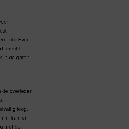
voor
est
eruchte Evin-
d terecht
 in de gaten.
n de overleden
p,
tvallig leeg.
m in Iran’ en
eg met de