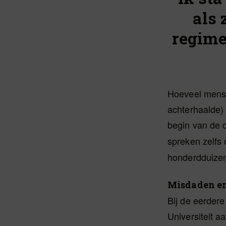
als 
regime
Hoeveel mense
achterhaalde)
begin van de 
spreken zelfs
honderdduize
Misdaden en
Bij de eerder
Universiteit a