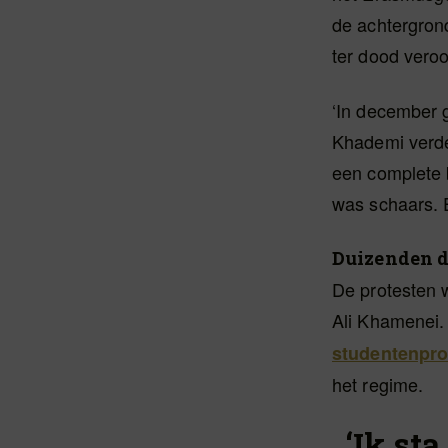
de achtergron
ter dood vero
‘In december 
Khademi verde
een complete 
was schaars.
Duizenden 
De protesten 
Ali Khamenei
studentenpro
het regime.
‘Ik st