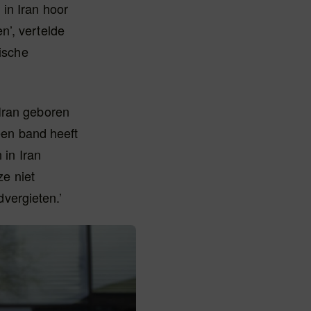
 in Iran hoor
n’, vertelde
tische
 Iran geboren
geen band heeft
 in Iran
ze niet
vergieten.’