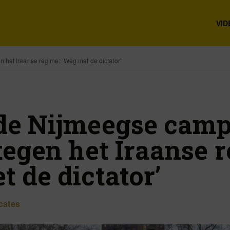
VID
 het Iraanse regime: ‘Weg met de dictator’
de Nijmeegse cam
tegen het Iraanse 
 de dictator’
cates