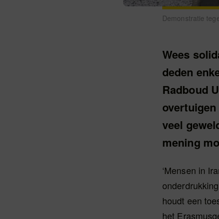
Demonstratie tege
Wees solid
deden enke
Radboud Un
overtuigen 
veel geweld
mening moe
‘Mensen in Ira
onderdrukking
houdt een toes
het Erasmusge