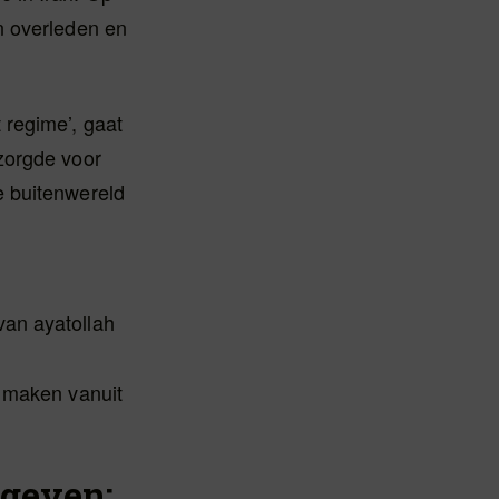
n overleden en
 regime’, gaat
zorgde voor
e buitenwereld
an ayatollah
e maken vanuit
 geven: