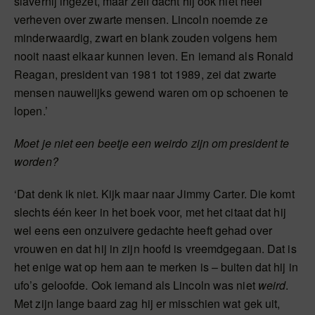
slavernij ingezet, maar zelf dacht hij ook niet heel
verheven over zwarte mensen. Lincoln noemde ze
minderwaardig, zwart en blank zouden volgens hem
nooit naast elkaar kunnen leven. En iemand als Ronald
Reagan, president van 1981 tot 1989, zei dat zwarte
mensen nauwelijks gewend waren om op schoenen te
lopen.’
Moet je niet een beetje een weirdo zijn om president te
worden?
‘Dat denk ik niet. Kijk maar naar Jimmy Carter. Die komt
slechts één keer in het boek voor, met het citaat dat hij
wel eens een onzuivere gedachte heeft gehad over
vrouwen en dat hij in zijn hoofd is vreemdgegaan. Dat is
het enige wat op hem aan te merken is – buiten dat hij in
ufo’s geloofde. Ook iemand als Lincoln was niet
weird
.
Met zijn lange baard zag hij er misschien wat gek uit,