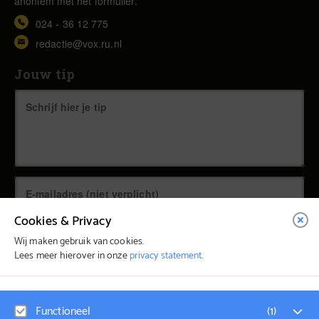
anoniem met het formulier.
024 - 36 12 775
redactie@vox.ru.nl
Jouw tip
Cookies & Privacy
Wij maken gebruik van cookies.
Lees meer hierover in onze
privacy statement
.
© Vox Magazine 2026
Functioneel
(
1
)