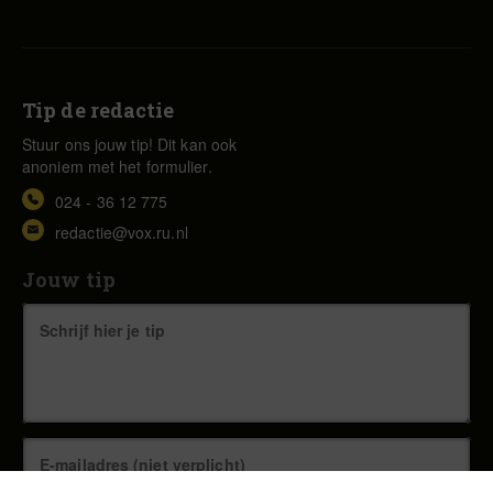
Tip de redactie
Stuur ons jouw tip! Dit kan ook
anoniem met het formulier.
024 - 36 12 775
redactie@vox.ru.nl
Jouw tip