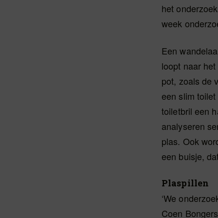
het onderzoek
week onderzo
Een wandelaar 
loopt naar het
pot, zoals de 
een slim toilet
toiletbril een
analyseren se
plas. Ook wor
een buisje, da
Plaspillen
‘We onderzoeke
Coen Bongers,