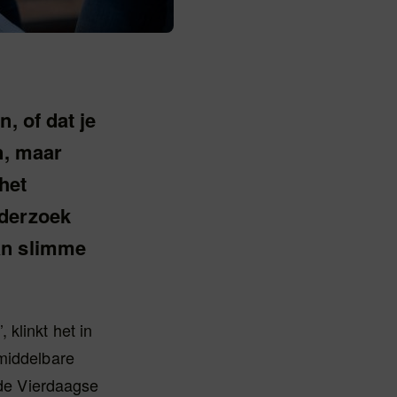
, of dat je
n, maar
het
nderzoek
an slimme
klinkt het in
 middelbare
 de Vierdaagse