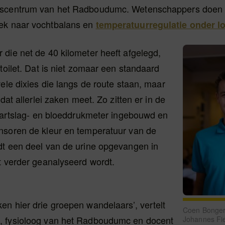
scentrum van het Radboudumc. Wetenschappers doen h
ek naar vochtbalans en
temperatuurregulatie onder l
die net de 40 kilometer heeft afgelegd,
 toilet. Dat is niet zomaar een standaard
vele dixies die langs de route staan, maar
 dat allerlei zaken meet. Zo zitten er in de
 hartslag- en bloeddrukmeter ingebouwd en
nsoren de kleur en temperatuur van de
dt een deel van de urine opgevangen in
t verder geanalyseerd wordt.
n hier drie groepen wandelaars’, vertelt
Coen Bonger
 fysioloog van het Radboudumc en docent
Johannes Fi