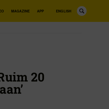
EO
MAGAZINE
APP
ENGLISH
‘Ruim 20
aan’