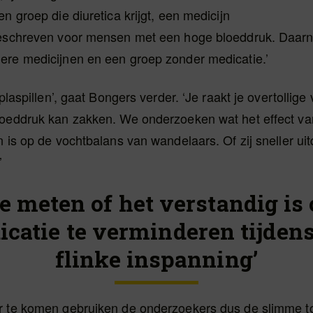
en groep die diuretica krijgt, een medicijn
geschreven voor mensen met een hoge bloeddruk. Daar
ere medicijnen en een groep zonder medicatie.’
 plaspillen’, gaat Bongers verder. ‘Je raakt je overtollige 
loeddruk kan zakken. We onderzoeken wat het effect v
n is op de vochtbalans van wandelaars. Of zij sneller ui
’
e meten of het verstandig is
catie te verminderen tijden
flinke inspanning’
r te komen gebruiken de onderzoekers dus de slimme to