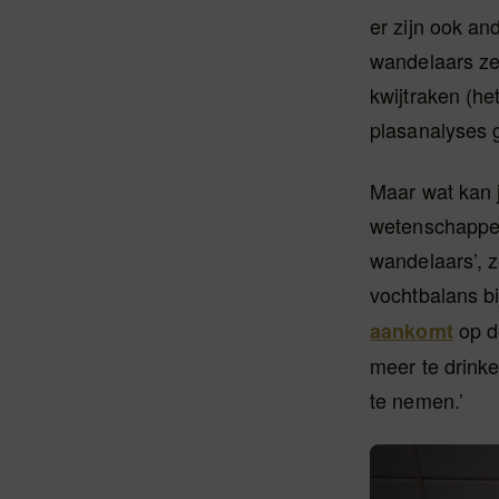
er zijn ook a
wandelaars zel
kwijtraken (he
plasanalyses g
Maar wat kan j
wetenschappeli
wandelaars’, 
vochtbalans b
op d
aankomt
meer te drinke
te nemen.’