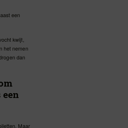
naast een
vocht kwijt,
an het nemen
tdrogen dan
 om
s een
iletten. Maar