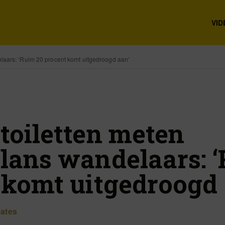
VID
laars: ‘Ruim 20 procent komt uitgedroogd aan’
toiletten meten
lans wandelaars: 
 komt uitgedroogd 
cates