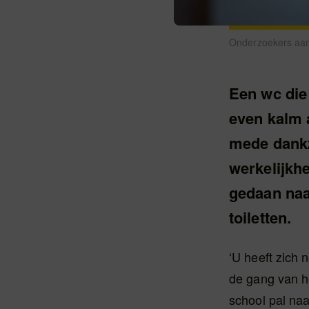
Onderzoekers aan 
Een wc die 
even kalm a
mede dankz
werkelijkh
gedaan naa
toiletten.
‘U heeft zich 
de gang van he
school pal naa