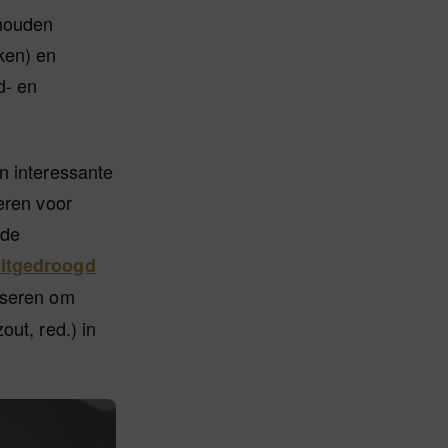
 houden
ken) en
d- en
n interessante
eren voor
 de
uitgedroogd
iseren om
out, red.) in