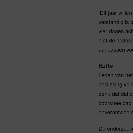
‘Dit jaar will
verstandig is 
vier dagen ach
niet de bedoe
aanpassen voo
Hitte
Leden van het
beslissing vor
denk dat dat d
doorsnee dag a
onverantwoord
De onderzoeker