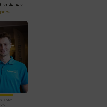
ier de hele
.
opers
s. Foto:
ebig