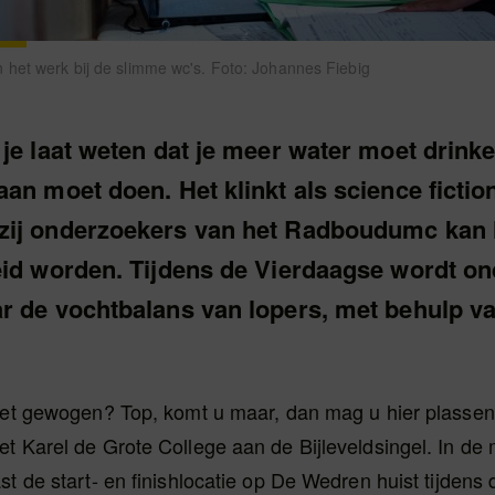
het werk bij de slimme wc's. Foto: Johannes Fiebig
je laat weten dat je meer water moet drinken
an moet doen. Het klinkt als science fictio
ij onderzoekers van het Radboudumc kan 
eid worden. Tijdens de Vierdaagse wordt o
r de vochtbalans van lopers, met behulp v
net gewogen? Top, komt u maar, dan mag u hier plassen’, 
t Karel de Grote College aan de Bijleveldsingel. In de
st de start- en finishlocatie op De Wedren huist tijdens