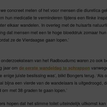
en we concreet meten of het voor mensen die diuretica g
om hun medicatie te verminderen tijdens een flinke insp
ter elkaar wandelen. In overleg met de huisarts natuurlij
ling dat mensen met een te hoge bloeddruk zomaar hun
rdat ze de Vierdaagse gaan lopen.’
 onderzoeksteam van het Radboudumc waren zo ook be
ig jaar om
vanwege 
de eerste wandeldag te schrappen
e enige juiste beslissing was’, blikt Bongers terug. ‘Als 
l bijna een vierde van de wandelaars is uitgedroogd, d
 om met 38 graden te gaan lopen.’
s hopen dat het slimme toilet uiteindelijk uitkomst kan