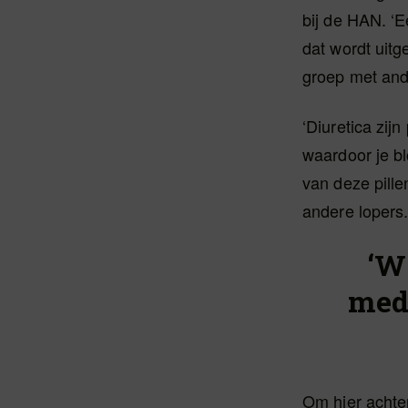
bij de HAN. ‘E
dat wordt uit
groep met and
‘Diuretica zijn
waardoor je b
van deze pille
andere lopers.
‘W
medi
Om hier achte