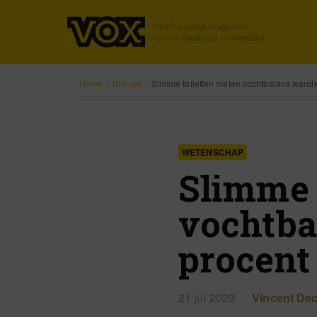
Onafhankelijk magazine
van de Radboud Universiteit
Home
»
Nieuws
»
Slimme toiletten meten vochtbalans wande
WETENSCHAP
Slimme 
vochtba
procent
21 jul 2023
Vincent De