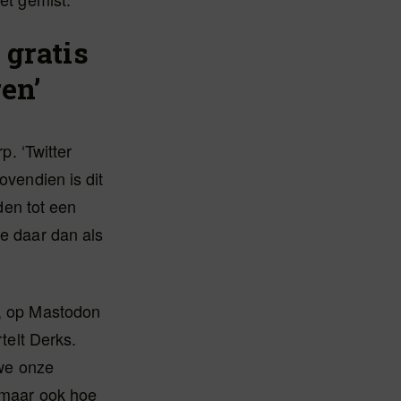
 gratis
en’
. ‘Twitter
ovendien is dit
en tot een
je daar dan als
s, op Mastodon
rtelt Derks.
 we onze
, maar ook hoe