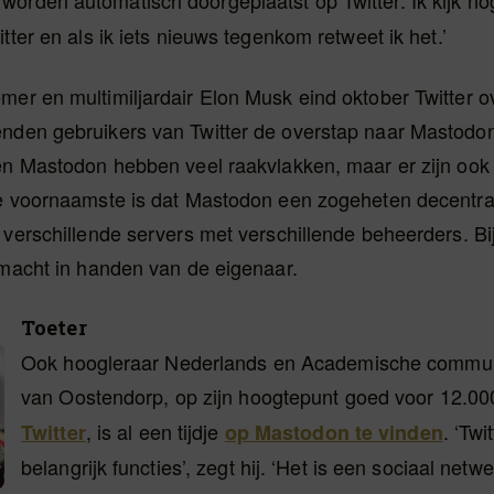
worden automatisch doorgeplaatst op Twitter. Ik kijk no
itter en als ik iets nieuws tegenkom retweet ik het.’
mer en multimiljardair Elon Musk eind oktober Twitter 
nden gebruikers van Twitter de overstap naar Mastodo
en Mastodon hebben veel raakvlakken, maar er zijn ook 
De voornaamste is dat Mastodon een zogeheten decentra
 verschillende servers met verschillende beheerders. Bij 
 macht in handen van de eigenaar.
Toeter
Ook hoogleraar Nederlands en Academische commun
van Oostendorp, op zijn hoogtepunt goed voor 12.00
, is al een tijdje
. ‘Twi
Twitter
op Mastodon te vinden
belangrijk functies’, zegt hij. ‘Het is een sociaal netw