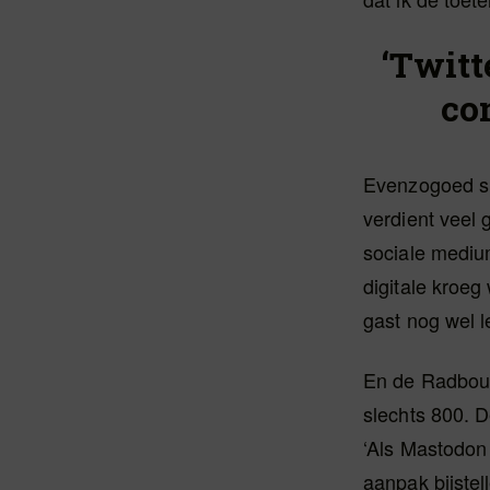
‘Twitt
co
Evenzogoed sp
verdient veel 
sociale mediu
digitale kroeg
gast nog wel l
En de Radboud 
slechts 800. De
‘Als Mastodon 
aanpak bijstel