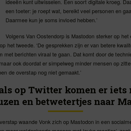
ideeën kunt uitwisselen. Een soort digitale kroeg. Da
een toeter: je roept wat, bereikt veel personen en gaa
Daarmee kun je soms invloed hebben.’
Volgens Van Oostendorp is Mastodon sterker op het 
op het tweede. ‘De gesprekken zijn er van betere kwalit
om met berichten viraal te gaan. Dat komt door de techni
maar ook doordat er simpelweg minder mensen op zitten.
en de overstap nog niet gemaakt.’
 als op Twitter komen er iets
uzen en betwetertjes naar Ma
overstap waande Vonk zich op Mastodon in een socialme
een maar weldenkende mensen met leuke reacties’, zegt