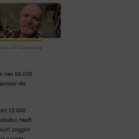
Marc van Oostendorp
en van 24.000
Wanneer die
 van 12.000
astodon heeft
e kunt zeggen
et gemist.’