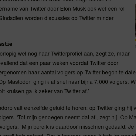
ername van Twitter door Elon Musk ook wel een rol
‘Sindsdien worden discussies op Twitter minder
stie
rlopig wel nog haar Twitterprofiel aan, zegt ze, maar
pvallend dat een paar weken voordat Twitter door
rgenomen haar aantal volgers op Twitter begon te dal
Op Mastodon ging ik al snel naar bijna 7.000 volgers. 
oit kruisen ga ik zeker van Twitter af.’
dorp valt eenzelfde geluid te horen: op Twitter ging hij
lgers. ‘Tot mijn genoegen neemt dat af’, zegt hij. Op M
 volgers. ‘Mijn bereik is daardoor misschien gedaald. J
er opzij heb gelegd. Dat is jammer, maar ik heb ‘m nog ni