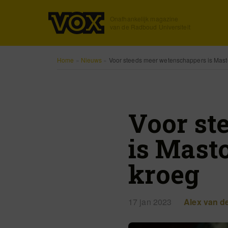
Onafhankelijk magazine
van de Radboud Universiteit
Home
»
Nieuws
»
Voor steeds meer wetenschappers is Mast
Voor st
is Mast
kroeg
17 jan 2023
Alex van de