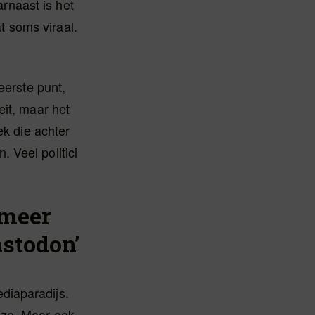
arnaast is het
t soms viraal.
eerste punt,
eit, maar het
ek die achter
 Veel politici
 meer
stodon’
diaparadijs.
 ze. Maar ook