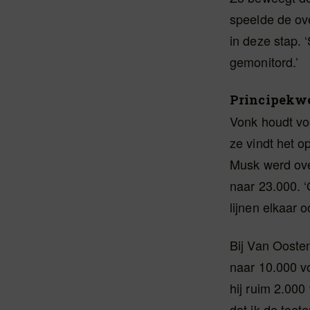
speelde de ov
in deze stap. 
gemonitord.’
Principekwe
Vonk houdt voo
ze vindt het o
Musk werd ove
naar 23.000. ‘
lijnen elkaar o
Bij Van Oosten
naar 10.000 vo
hij ruim 2.000
dat ik de toet