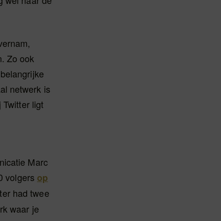
g wel naar de
overnam,
n. Zo ook
belangrijke
al netwerk is
Twitter ligt
icatie Marc
0 volgers
op
tter had twee
erk waar je