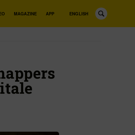
EO
MAGAZINE
APP
ENGLISH
happers
itale