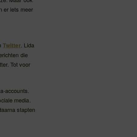
n er iets meer
n
. Lida
Twitter
erichten die
er. Tot voor
ia-accounts.
ciale media.
daarna stapten