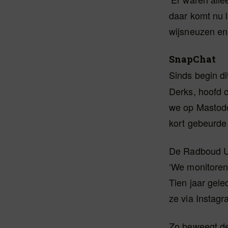
daar komt nu 
wijsneuzen en
SnapChat
Sinds begin di
Derks, hoofd c
we op Mastodo
kort gebeurde
De Radboud Un
‘We monitoren
Tien jaar gele
ze via Instagr
Zo beweegt de