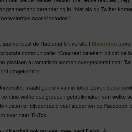
langzamerhand verandering in. ‘Net als op Twitter kome
 betwetertjes naar Mastodon.’
t jaar verkiest de Radboud Universiteit
bove
Mastodon
orporate communicatie: ‘Concreet betekent dit dat de b
n plaatsen automatisch worden overgeplaatst naar Twitt
 het omgekeerde.’
iversiteit maakt gebruik van in totaal zeven socialmed
 continu welke doelgroepen gebruikmaken van welke so
den zaten er bijvoorbeeld veel studenten op Facebook, 
am over naar TikTok.’
 universiteit ook nu weer mee, zegt Derks. Al