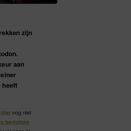
rekken zijn
todon.
keur aan
leiner
 heeft
nog niet
itter
jn berichten