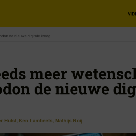
VID
odon de nieuwe digitale kroeg
eeds meer wetensc
odon de nieuwe dig
r Hulst
,
Ken Lambeets
,
Mathijs Noij