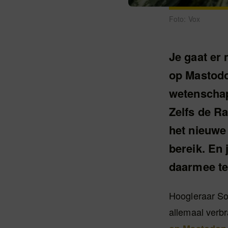
Foto: Vox
Je gaat er 
op Mastodon
wetenschap
Zelfs de R
het nieuwe 
bereik. En
daarmee t
Hoogleraar So
allemaal verbr