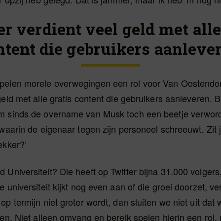
er verdient veel geld met alle
ntent die gebruikers aanlever
elen morele overwegingen een rol voor Van Oostendorp
geld met alle gratis content die gebruikers aanleveren. B
m sinds de overname van Musk toch een beetje verword
 waarin de eigenaar tegen zijn personeel schreeuwt. Zit 
ekker?’
Universiteit? Die heeft op Twitter bijna 31.000 volger
 universiteit kijkt nog even aan of die groei doorzet, ve
op termijn niet groter wordt, dan sluiten we niet uit dat
len. Niet alleen omvang en bereik spelen hierin een rol