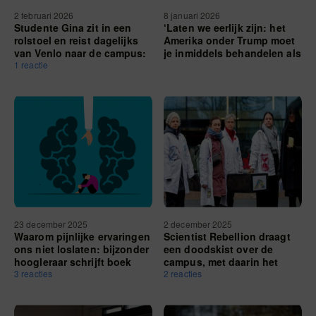
2 februari 2026
8 januari 2026
Studente Gina zit in een
‘Laten we eerlijk zijn: het
rolstoel en reist dagelijks
Amerika onder Trump moet
van Venlo naar de campus:
je inmiddels behandelen als
‘Ik probeer zoveel mogelijk
1 reactie
een rogue nation’
zelfstandig te doen’
23 december 2025
2 december 2025
Waarom pijnlijke ervaringen
Scientist Rebellion draagt
ons niet loslaten: bijzonder
een doodskist over de
hoogleraar schrijft boek
campus, met daarin het
over verwerken ervan
3 reacties
koraalrif
2 reacties