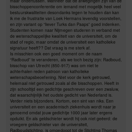
maar ondertussen. Wanneer dat de afwegingen zijn van de
bisschoppenconferentie om iemand met mogelijk heel veel
bestuurskwaliteiten desondanks tegen te houden dan kan
ik me de frustratie van Loek Hermans levendig voorstellen,
en zijn variant op “liever Turks dan Paaps” goed indenken.
Studenten komen naar Nijmegen studeren in verband met
de wetenschappelijke kwaliteit van de universiteit, om de
stad of regio, maar omdat de universiteit een katholieke
signatuur heeft?? Dat vraag is me sterk af.
Is misschien ook een goed moment om de naam
“Radboud” te veranderen, als we toch bezig zijn: Radboud,
bisschop van Utrecht (850-917) was om niet te
achterhalen reden patroon van katholieke
wetenschapsbeoefening. Niet voor de kerk getrouwd,
helemaal niet getrouwd zoals al die bisschoppen. Heeft in
zijn schooltijd een gedichtje geschreven over een zwaluw,
dat waarschijnlijk het oudste gedicht van Nederland is.
Verder niets bijzonders. Kortom, een sint van niks. Een
universiteit en een academisch ziekenhuis wordt naar je
genoemd omdat jouw gedichtje 1000 jaar later ergens
opduikt. En als geldschieter wordt hij ook niet geëerd: de
vroegere geldschieter van de universiteit,
Radboudstichting, is omgedoopt tot de Stichting Thomas