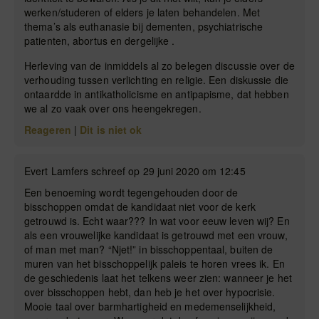
werken/studeren of elders je laten behandelen. Met
thema’s als euthanasie bij dementen, psychiatrische
patienten, abortus en dergelijke .
Herleving van de inmiddels al zo belegen discussie over de
verhouding tussen verlichting en religie. Een diskussie die
ontaardde in antikatholicisme en antipapisme, dat hebben
we al zo vaak over ons heengekregen.
Reageren
|
Dit is niet ok
Evert Lamfers schreef op 29 juni 2020 om 12:45
Een benoeming wordt tegengehouden door de
bisschoppen omdat de kandidaat niet voor de kerk
getrouwd is. Echt waar??? In wat voor eeuw leven wij? En
als een vrouwelijke kandidaat is getrouwd met een vrouw,
of man met man? “Njet!” in bisschoppentaal, buiten de
muren van het bisschoppelijk paleis te horen vrees ik. En
de geschiedenis laat het telkens weer zien: wanneer je het
over bisschoppen hebt, dan heb je het over hypocrisie.
Mooie taal over barmhartigheid en medemenselijkheid,