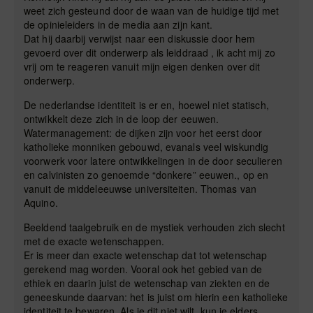
weet zich gesteund door de waan van de huidige tijd met
de opinieleiders in de media aan zijn kant.
Dat hij daarbij verwijst naar een diskussie door hem
gevoerd over dit onderwerp als leiddraad , ik acht mij zo
vrij om te reageren vanuit mijn eigen denken over dit
onderwerp.
De nederlandse identiteit is er en, hoewel niet statisch,
ontwikkelt deze zich in de loop der eeuwen.
Watermanagement: de dijken zijn voor het eerst door
katholieke monniken gebouwd, evanals veel wiskundig
voorwerk voor latere ontwikkelingen in de door seculieren
en calvinisten zo genoemde “donkere” eeuwen., op en
vanuit de middeleeuwse universiteiten. Thomas van
Aquino.
Beeldend taalgebruik en de mystiek verhouden zich slecht
met de exacte wetenschappen.
Er is meer dan exacte wetenschap dat tot wetenschap
gerekend mag worden. Vooral ook het gebied van de
ethiek en daarin juist de wetenschap van ziekten en de
geneeskunde daarvan: het is juist om hierin een katholieke
identiteit te bewaren. Als je dit niet wilt, kun je elders