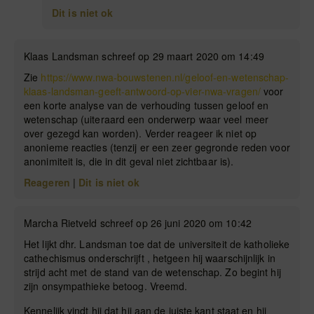
Dit is niet ok
Klaas Landsman schreef op 29 maart 2020 om 14:49
Zie
https://www.nwa-bouwstenen.nl/geloof-en-wetenschap-
klaas-landsman-geeft-antwoord-op-vier-nwa-vragen/
voor
een korte analyse van de verhouding tussen geloof en
wetenschap (uiteraard een onderwerp waar veel meer
over gezegd kan worden). Verder reageer ik niet op
anonieme reacties (tenzij er een zeer gegronde reden voor
anonimiteit is, die in dit geval niet zichtbaar is).
Reageren
|
Dit is niet ok
Marcha Rietveld schreef op 26 juni 2020 om 10:42
Het lijkt dhr. Landsman toe dat de universiteit de katholieke
cathechismus onderschrijft , hetgeen hij waarschijnlijk in
strijd acht met de stand van de wetenschap. Zo begint hij
zijn onsympathieke betoog. Vreemd.
Kennelijk vindt hij dat hij aan de juiste kant staat en hij