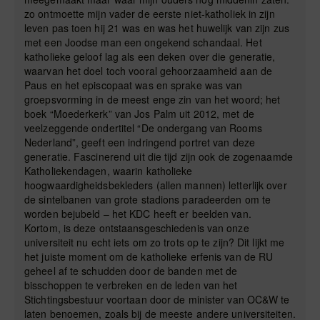
zo ontmoette mijn vader de eerste niet-katholiek in zijn
leven pas toen hij 21 was en was het huwelijk van zijn zus
met een Joodse man een ongekend schandaal. Het
katholieke geloof lag als een deken over die generatie,
waarvan het doel toch vooral gehoorzaamheid aan de
Paus en het episcopaat was en sprake was van
groepsvorming in de meest enge zin van het woord; het
boek “Moederkerk” van Jos Palm uit 2012, met de
veelzeggende ondertitel “De ondergang van Rooms
Nederland”, geeft een indringend portret van deze
generatie. Fascinerend uit die tijd zijn ook de zogenaamde
Katholiekendagen, waarin katholieke
hoogwaardigheidsbekleders (allen mannen) letterlijk over
de sintelbanen van grote stadions paradeerden om te
worden bejubeld – het KDC heeft er beelden van.
Kortom, is deze ontstaansgeschiedenis van onze
universiteit nu echt iets om zo trots op te zijn? Dit lijkt me
het juiste moment om de katholieke erfenis van de RU
geheel af te schudden door de banden met de
bisschoppen te verbreken en de leden van het
Stichtingsbestuur voortaan door de minister van OC&W te
laten benoemen, zoals bij de meeste andere universiteiten.