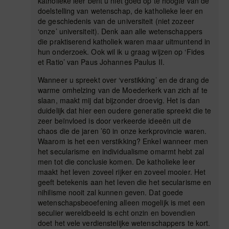
katholieke leer bent u niet goed op te hoogte van de
doelstelling van wetenschap, de katholieke leer en
de geschiedenis van de universiteit (niet zozeer
‘onze’ universiteit). Denk aan alle wetenschappers
die praktiserend katholiek waren maar uitmuntend in
hun onderzoek. Ook wil ik u graag wijzen op ‘Fides
et Ratio’ van Paus Johannes Paulus II.
Wanneer u spreekt over ‘verstikking’ en de drang de
warme omhelzing van de Moederkerk van zich af te
slaan, maakt mij dat bijzonder droevig. Het is dan
duidelijk dat hier een oudere generatie spreekt die te
zeer beïnvloed is door verkeerde ideeën uit de
chaos die de jaren ’60 in onze kerkprovincie waren.
Waarom is het een verstikking? Enkel wanneer men
het secularisme en individualisme omarmt hebt zal
men tot die conclusie komen. De katholieke leer
maakt het leven zoveel rijker en zoveel mooier. Het
geeft betekenis aan het leven die het secularisme en
nihilisme nooit zal kunnen geven. Dat goede
wetenschapsbeoefening alleen mogelijk is met een
seculier wereldbeeld is echt onzin en bovendien
doet het vele verdienstelijke wetenschappers te kort.