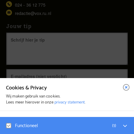
024 - 36 12 775
redactie@vox.ru.nl
Jouw tip
Cookies & Privacy
Wij maken gebruik van cookies.
Lees meer hierover in onze
privacy statement
.
© Vox Magazine 2026
Functioneel
(
1
)