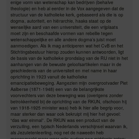
enige vorm van wetenschap kan bedrijven (behalve
theologie) en heb al eerder in de Vox aangegeven dat de
structuur van de katholieke kerk, gebaseerd als die is op
dogma, autoriteit, en hiërarchie, haaks staat op de
wenselijke aard van een universiteit, die een vrijplaats
moet zijn en beschaafde vormen van rebellie tegen
wetenschappelijke en alle andere dogma’s juist moet
aanmoedigen. Als ik mag anticiperen wat het CvB en het
Stichtingsbestuur hierop zouden kunnen antwoorden, ligt
de basis van de katholieke grondslag van de RU niet in het
aanhangen van de bewuste geloofsartikelen maar in de
geschiedenis van de universiteit en met name in haar
oprichting in 1923 vanuit de katholieke
emancipatiebeweging. Aangezien mijn overgrootvader Piet
Aalberse (1871-1948) een van de belangrijkste
voorvechters van deze beweging was (overigens zonder
betrokkenheid bij de oprichting van de RKUN, ofschoon hij
van 1918-1925 minister was) heb ik hier alle begrip voor,
maar sterker dan waar ook bekruipt mij hier het gevoel:
“das war einmal”. De RKUN was een product van de
verzuiling, een typisch Nederlands verschijnsel waarvan ik,
als Jezuïetenleerling, nog net de naweeën heb
meegemaakt maar waar mijn ouders nog middenin zaten: