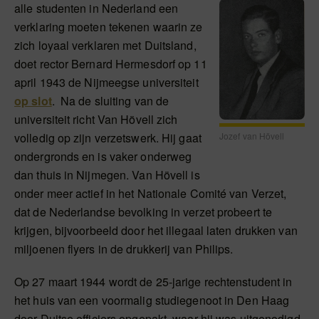
alle studenten in Nederland een
verklaring moeten tekenen waarin ze
zich loyaal verklaren met Duitsland,
doet rector Bernard Hermesdorf op 11
april 1943 de Nijmeegse universiteit
op slot
. Na de sluiting van de
universiteit richt Van Hövell zich
Jozef van Hövell
volledig op zijn verzetswerk. Hij gaat
ondergronds en is vaker onderweg
dan thuis in Nijmegen. Van Hövell is
onder meer actief in het Nationale Comité van Verzet,
dat de Nederlandse bevolking in verzet probeert te
krijgen, bijvoorbeeld door het illegaal laten drukken van
miljoenen flyers in de drukkerij van Philips.
Op 27 maart 1944 wordt de 25-jarige rechtenstudent in
het huis van een voormalig studiegenoot in Den Haag
door Duitse officiers opgepakt, waar hij was uitgenodigd