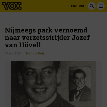
ENGLISH
Nijmeegs park vernoemd
naar verzetsstrijder Jozef
van Hövell
05 mrt 2021
Mathijs Noij