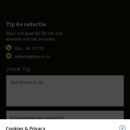
Tip de redactie
Stuur ons jouw tip! Dit kan ook
anoniem met het formulier.
024 - 36 12 775
redactie@vox.ru.nl
Jouw tip
Cookies & Privacy