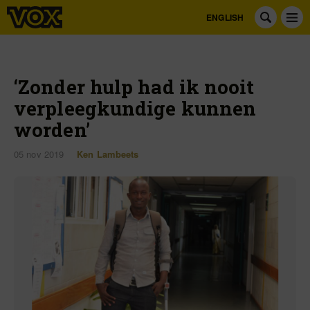
ENGLISH
‘Zonder hulp had ik nooit
verpleegkundige kunnen
worden’
05 nov 2019
Ken Lambeets