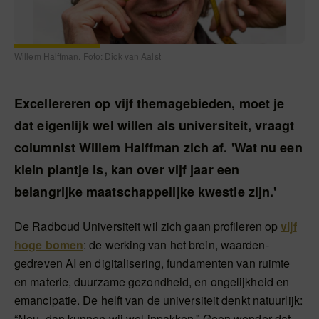
Willem Halffman. Foto: Dick van Aalst
Excellereren op vijf themagebieden, moet je
dat eigenlijk wel willen als universiteit, vraagt
columnist Willem Halffman zich af. 'Wat nu een
klein plantje is, kan over vijf jaar een
belangrijke maatschappelijke kwestie zijn.'
De Radboud Universiteit wil zich gaan profileren op
vijf
hoge bomen
: de werking van het brein, waarden-
gedreven AI en digitalisering, fundamenten van ruimte
en materie, duurzame gezondheid, en ongelijkheid en
emancipatie. De helft van de universiteit denkt natuurlijk:
“Nou, dan kunnen wij wel inpakken.” Geen wonder dat