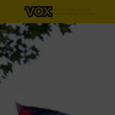
Onafhankelijk magazine
van de Radboud Universiteit