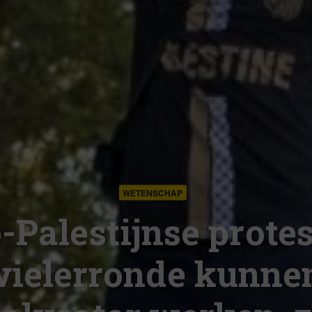
WETENSCHAP
-Palestijnse prote
wielerronde kunne