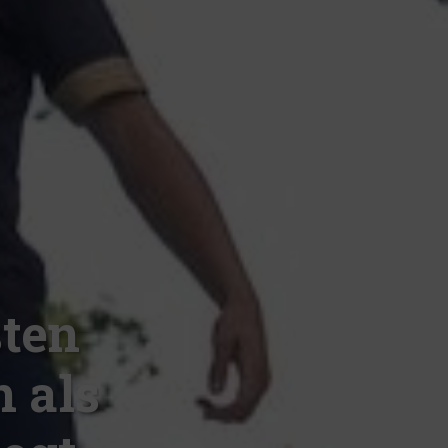
sten
n als