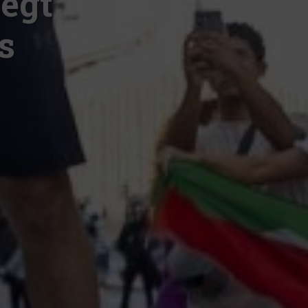
zegt
s