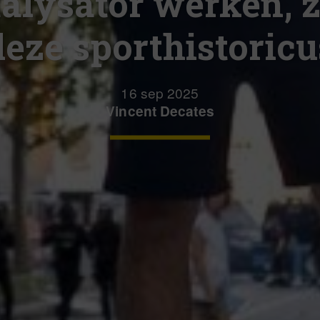
alysator werken, 
deze sporthistoricu
16 sep 2025
Vincent Decates