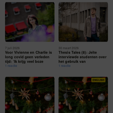
7 juli 2026
30 maart 2026
Voor Vivienne en Charlie is
Thesis Tales (8): Jelte
long covid geen verleden
interviewde studenten over
tijd: ‘Ik krijg veel boze
het gebruik van
blikken als ik een masker
1 reactie
designerdrugs
1 reactie
draag’
ENGLISH