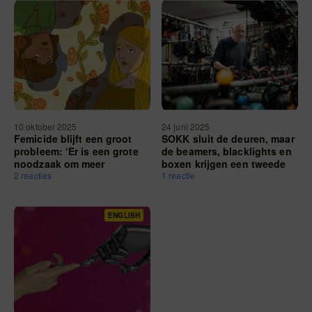
10 oktober 2025
24 juni 2025
Femicide blijft een groot
SOKK sluit de deuren, maar
probleem: ‘Er is een grote
de beamers, blacklights en
noodzaak om meer
boxen krijgen een tweede
expertise te creëren’
2 reacties
leven
1 reactie
ENGLISH