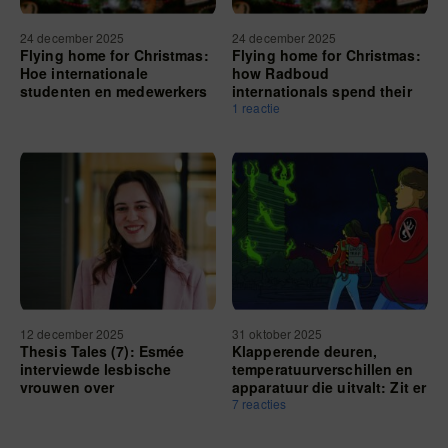
24 december 2025
24 december 2025
Flying home for Christmas:
Flying home for Christmas:
Hoe internationale
how Radboud
studenten en medewerkers
internationals spend their
hun vakantie doorbrengen
holiday
1 reactie
12 december 2025
31 oktober 2025
Thesis Tales (7): Esmée
Klapperende deuren,
interviewde lesbische
temperatuurverschillen en
vrouwen over
apparatuur die uitvalt: Zit er
mediarepresentatie: ‘Kies
een geest in het
7 reacties
een onderwerp dat dicht bij
Erasmusgebouw?
jezelf ligt’