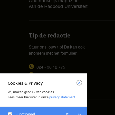
Onafhankelijk magazine
van de Radboud Universiteit
Tip de redactie
Stuur ons jouw tip! Dit kan ook
anoniem met het formulier.
024 - 36 12 775
redactie@vox.ru.nl
Cookies & Privacy
Wij maken gebruik van cookies.
Lees meer hierover in onze
privacy statement
.
© Vox Magazine 2026
Functioneel
(
1
)