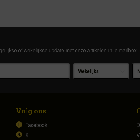
gelijkse of wekelijkse update met onze artikelen in je mailbox!
Wekelijks
N
Volg ons
Facebook
D
X
V