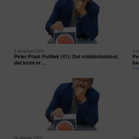
5 december 2025
3 n
Peter Praat Politiek (41): Dat middenkabinet,
Pe
dat komt er…
ha
2 r
20 oktober 2025
13 