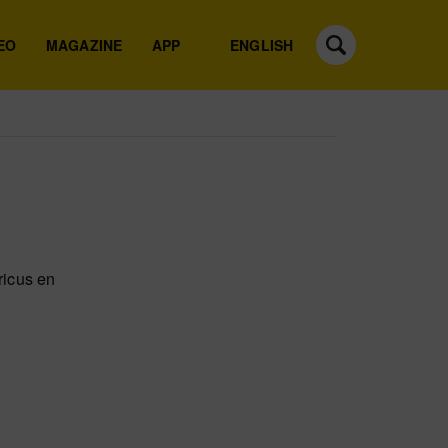
EO
MAGAZINE
APP
ENGLISH
ricus en