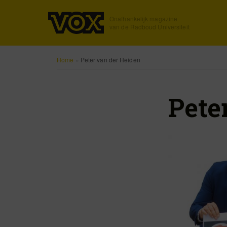
Onafhankelijk magazine
van de Radboud Universiteit
Home
»
Peter van der Heiden
Pete